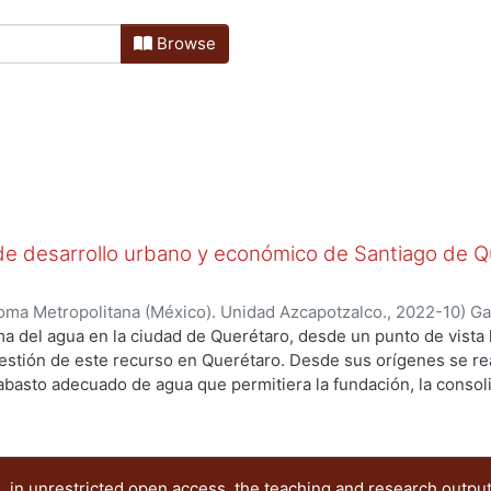
Browse
 de desarrollo urbano y económico de Santiago de Que
oma Metropolitana (México). Unidad Azcapotzalco.
,
2022-10
)
Ga
a del agua en la ciudad de Querétaro, desde un punto de vista h
gestión de este recurso en Querétaro. Desde sus orígenes se re
abasto adecuado de agua que permitiera la fundación, la consoli
dad. Las obras hidráulicas realizadas e identificadas permitiero
encia de crecimiento, en un principio ligadas al recurso hídrico
laron a la mayor parte del territorio del norte, bajío y centro. 
or etapas a lo largo del tiempo: las obras se ubicaron en difere
 in unrestricted open access, the teaching and research outpu