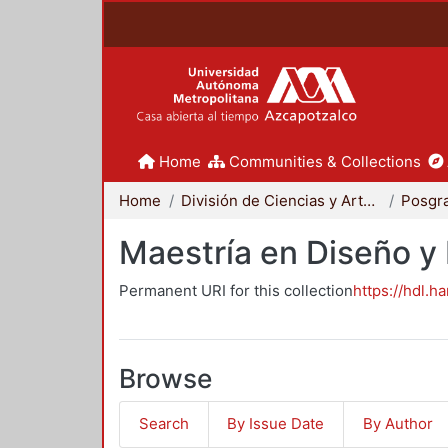
Home
Communities & Collections
Home
División de Ciencias y Artes para el Diseño
Posgr
Maestría en Diseño y
Permanent URI for this collection
https://hdl.h
Browse
Search
By Issue Date
By Author