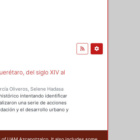
rétaro, del siglo XIV al
rcía Oliveros, Selene Hadasa
istórico intentando identificar
alizaron una serie de acciones
dación y el desarrollo urbano y
n darle forma a la ciudad
 y, más tarde también, a los
La construcción de infraestructura
ntes puntos: desde los
t of UAM Azcapotzalco. It also includes some