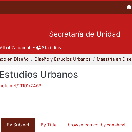
Secretaría de Unidad
All of Zaloamati
Statistics
ado en Diseño
Diseño y Estudios Urbanos
 Estudios Urbanos
andle.net/11191/2463
By Subject
By Title
browse.comcol.by.conahcyt