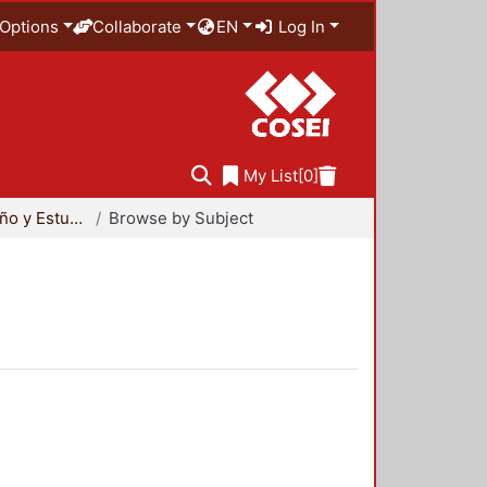
Options
Collaborate
EN
Log In
My List
[0]
Maestría en Diseño y Estudios Urbanos
Browse by Subject