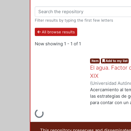
Filter results by typing the first few letters
All browse results
Now showing
1 - 1 of 1
Item
Add to my list
El agua. Factor
XIX
(
Universidad Autón
Acercamiento al tem
las estrategias de 
para contar con un 
económico de la ciu
Loading...
manteniendo la tend
caminos que la vincu
hidráulica se hizo p
This repository preserves and disseminates,