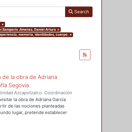
Search
.
×
or.Samperio Jimenez, Daniel Arturo
×
 experiencia, memoria, identidades, cuerpo.
×
o de la obra de Adriana
fía Segovia
Unidad Azcapotzalco. Coordinación
auz, Liza Michelle
visitar la obra de Adriana García
rtir de las nociones planteadas
egundo lugar, pretende establecer
s para establecer una genealogía y
e conlleva la decisión de
eriza y de género. En el primer