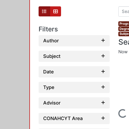
Progr
Filters
Degre
Subjec
Se
Author
Now 
Subject
Date
Type
Advisor
Loading...
CONAHCYT Area