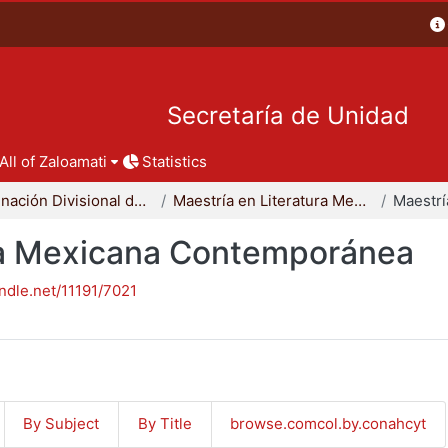
Secretaría de Unidad
All of Zaloamati
Statistics
Coordinación Divisional de Posgrado
Maestría en Literatura Mexicana Contemporánea
ura Mexicana Contemporánea
andle.net/11191/7021
By Subject
By Title
browse.comcol.by.conahcyt