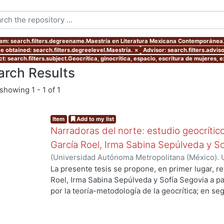
am: search.filters.degreename.Maestría en Literatura Mexicana Contemporánea
e obtained: search.filters.degreelevel.Maestría.
×
Advisor: search.filters.advis
t: search.filters.subject.Geocrítica, ginocrítica, espacio, escritura de mujeres,
arch Results
showing
1 - 1 of 1
Item
Add to my list
Narradoras del norte: estudio geocrític
García Roel, Irma Sabina Sepúlveda y So
(
Universidad Autónoma Metropolitana (México). 
de Servicios de Información.
,
2021-01
)
Monter Ar
La presente tesis se propone, en primer lugar, re
Roel, Irma Sabina Sepúlveda y Sofía Segovia a pa
por la teoría-metodología de la geocrítica; en s
vínculos con la experiencia de vida de las autora
problematizar en cierta medida los obstáculos qu
dedicarse a la escritura desde la condición front