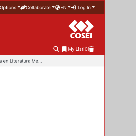
Options
Collaborate
EN
Log In
My List
[0]
Maestría en Literatura Mexicana Contemporánea