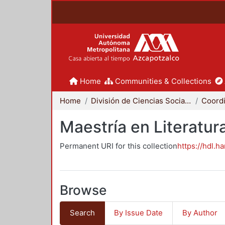
Home
Communities & Collections
Home
División de Ciencias Sociales y Humanidades
Maestría en Literat
Permanent URI for this collection
https://hdl.h
Browse
Search
By Issue Date
By Author