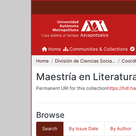
Home
Communities & Collections
Home
División de Ciencias Sociales y Humanidades
Maestría en Literat
Permanent URI for this collection
https://hdl.h
Browse
Search
By Issue Date
By Author