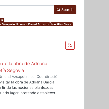
Search
.
×
or.Samperio Jimenez, Daniel Arturo
×
Has files: Yes
×
o de la obra de Adriana
fía Segovia
Unidad Azcapotzalco. Coordinación
auz, Liza Michelle
visitar la obra de Adriana García
rtir de las nociones planteadas
egundo lugar, pretende establecer
s para establecer una genealogía y
e conlleva la decisión de
eriza y de género. En el primer