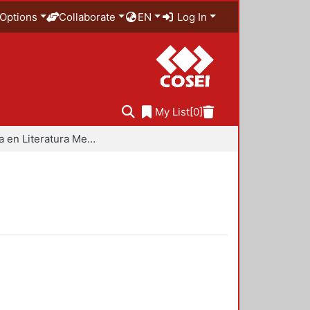
Options
Collaborate
EN
Log In
My List
[0]
Maestría en Literatura Mexicana Contemporánea