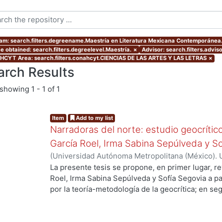
am: search.filters.degreename.Maestría en Literatura Mexicana Contemporánea
e obtained: search.filters.degreelevel.Maestría.
×
Advisor: search.filters.advis
CYT Area: search.filters.conahcyt.CIENCIAS DE LAS ARTES Y LAS LETRAS
×
arch Results
showing
1 - 1 of 1
Item
Add to my list
Narradoras del norte: estudio geocrític
García Roel, Irma Sabina Sepúlveda y So
(
Universidad Autónoma Metropolitana (México). 
de Servicios de Información.
,
2021-01
)
Monter Ar
La presente tesis se propone, en primer lugar, re
Roel, Irma Sabina Sepúlveda y Sofía Segovia a pa
por la teoría-metodología de la geocrítica; en s
vínculos con la experiencia de vida de las autora
problematizar en cierta medida los obstáculos qu
dedicarse a la escritura desde la condición front