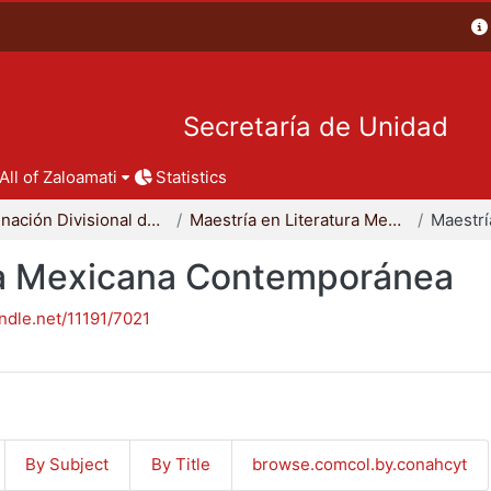
Secretaría de Unidad
All of Zaloamati
Statistics
Coordinación Divisional de Posgrado
Maestría en Literatura Mexicana Contemporánea
ura Mexicana Contemporánea
andle.net/11191/7021
By Subject
By Title
browse.comcol.by.conahcyt