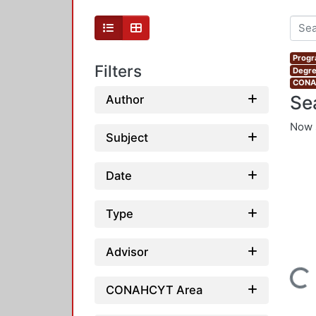
Progr
Filters
Degre
CONAH
Se
Author
Now 
Subject
Date
Type
Advisor
Loading...
CONAHCYT Area