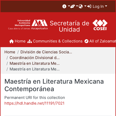
Log In
Secretaría de
Unidad
Home
Communities & Collections
All of Zaloamat
Home
División de Ciencias Sociales y Humanidades
Coordinación Divisional de Posgrado
Maestría en Literatura Mexicana Contemporánea
Maestría en Literatura Mexicana Contemporánea
Maestría en Literatura Mexicana
Contemporánea
Permanent URI for this collection
https://hdl.handle.net/11191/7021