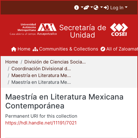
Log In
Secretaría de
Unidad
Home
Communities & Collections
All of Zaloamat
Home
División de Ciencias Sociales y Humanidades
Coordinación Divisional de Posgrado
Maestría en Literatura Mexicana Contemporánea
Maestría en Literatura Mexicana Contemporánea
Maestría en Literatura Mexicana
Contemporánea
Permanent URI for this collection
https://hdl.handle.net/11191/7021