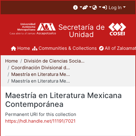
Log In
Secretaría de
Unidad
Home
Communities & Collections
All of Zaloamat
Home
División de Ciencias Sociales y Humanidades
Coordinación Divisional de Posgrado
Maestría en Literatura Mexicana Contemporánea
Maestría en Literatura Mexicana Contemporánea
Maestría en Literatura Mexicana
Contemporánea
Permanent URI for this collection
https://hdl.handle.net/11191/7021