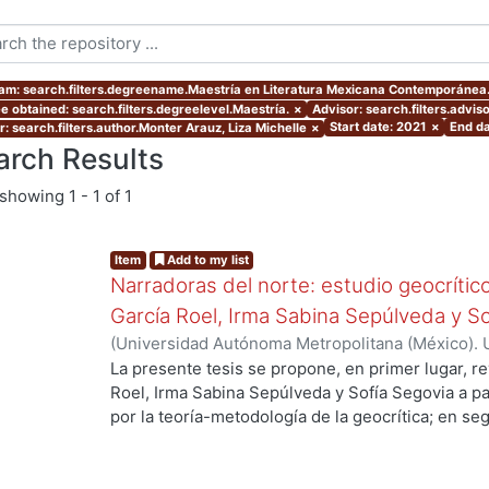
am: search.filters.degreename.Maestría en Literatura Mexicana Contemporánea
e obtained: search.filters.degreelevel.Maestría.
×
Advisor: search.filters.advis
Start date: 2021
×
End da
r: search.filters.author.Monter Arauz, Liza Michelle
×
arch Results
showing
1 - 1 of 1
Item
Add to my list
Narradoras del norte: estudio geocrític
García Roel, Irma Sabina Sepúlveda y So
(
Universidad Autónoma Metropolitana (México). 
de Servicios de Información.
,
2021-01
)
Monter Ar
La presente tesis se propone, en primer lugar, re
g...
Roel, Irma Sabina Sepúlveda y Sofía Segovia a pa
por la teoría-metodología de la geocrítica; en s
vínculos con la experiencia de vida de las autora
problematizar en cierta medida los obstáculos qu
dedicarse a la escritura desde la condición front