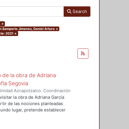
Search
.
×
or.Samperio Jimenez, Daniel Arturo
×
te: 2021
×
o de la obra de Adriana
fía Segovia
Unidad Azcapotzalco. Coordinación
auz, Liza Michelle
visitar la obra de Adriana García
rtir de las nociones planteadas
egundo lugar, pretende establecer
s para establecer una genealogía y
e conlleva la decisión de
eriza y de género. En el primer