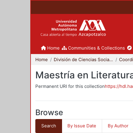
Home
Communities & Collections
Home
División de Ciencias Sociales y Humanidades
Maestría en Literat
Permanent URI for this collection
https://hdl.h
Browse
Search
By Issue Date
By Author