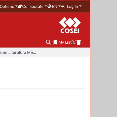
Options
Collaborate
EN
Log In
My List
[0]
Maestría en Literatura Mexicana Contemporánea