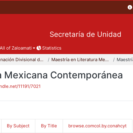
Secretaría de Unidad
All of Zaloamati
Statistics
Coordinación Divisional de Posgrado
Maestría en Literatura Mexicana Contemporánea
ura Mexicana Contemporánea
andle.net/11191/7021
By Subject
By Title
browse.comcol.by.conahcyt