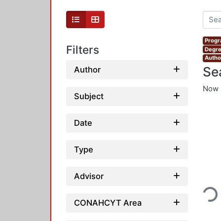
Progr
Filters
Degre
Autho
Se
Author
Now 
Subject
Date
Type
Loadin
Advisor
CONAHCYT Area