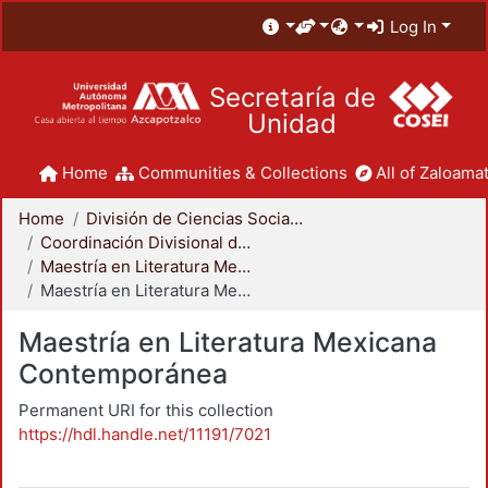
Log In
Secretaría de
Unidad
Home
Communities & Collections
All of Zaloamat
Home
División de Ciencias Sociales y Humanidades
Coordinación Divisional de Posgrado
Maestría en Literatura Mexicana Contemporánea
Maestría en Literatura Mexicana Contemporánea
Maestría en Literatura Mexicana
Contemporánea
Permanent URI for this collection
https://hdl.handle.net/11191/7021