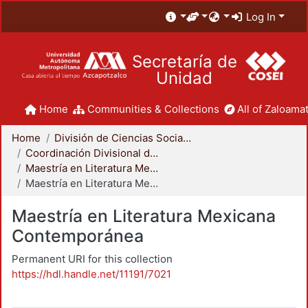
Log In
Secretaría de
Unidad
Home
Communities & Collections
All of Zaloamat
Home
División de Ciencias Sociales y Humanidades
Coordinación Divisional de Posgrado
Maestría en Literatura Mexicana Contemporánea
Maestría en Literatura Mexicana Contemporánea
Maestría en Literatura Mexicana
Contemporánea
Permanent URI for this collection
https://hdl.handle.net/11191/7021