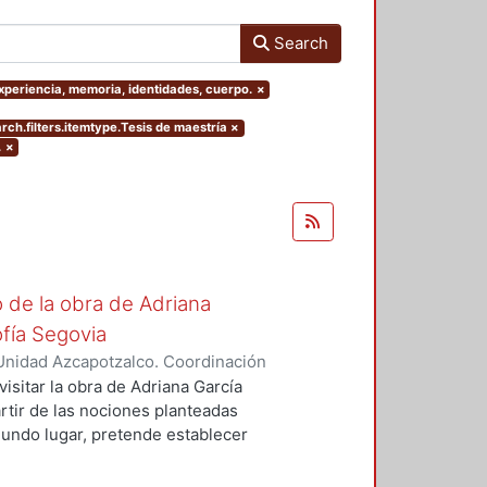
Search
 experiencia, memoria, identidades, cuerpo.
×
rch.filters.itemtype.Tesis de maestría
×
.
×
o de la obra de Adriana
fía Segovia
Unidad Azcapotzalco. Coordinación
auz, Liza Michelle
visitar la obra de Adriana García
rtir de las nociones planteadas
egundo lugar, pretende establecer
s para establecer una genealogía y
e conlleva la decisión de