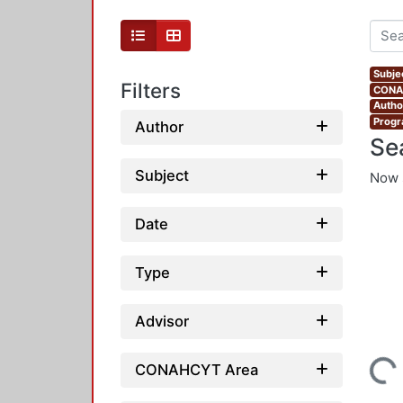
Subjec
Filters
CONAH
Autho
Progr
Author
Se
Subject
Now 
Date
Type
Advisor
Loading...
CONAHCYT Area