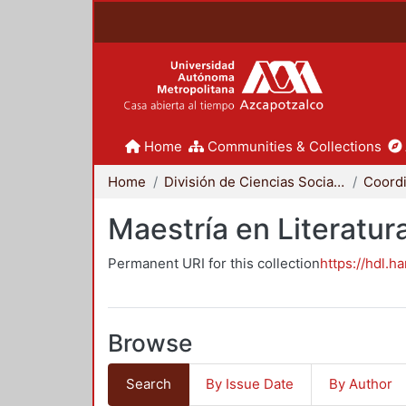
Home
Communities & Collections
Home
División de Ciencias Sociales y Humanidades
Maestría en Literat
Permanent URI for this collection
https://hdl.h
Browse
Search
By Issue Date
By Author