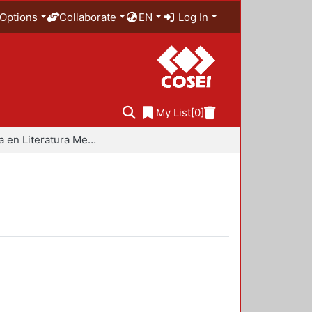
Options
Collaborate
EN
Log In
My List
[0]
Maestría en Literatura Mexicana Contemporánea