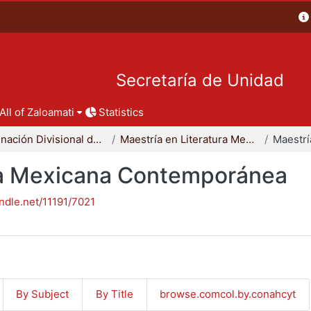
Secretaría de Unidad
All of Zaloamati
Statistics
Coordinación Divisional de Posgrado
Maestría en Literatura Mexicana Contemporánea
ura Mexicana Contemporánea
andle.net/11191/7021
By Subject
By Title
browse.comcol.by.conahcyt