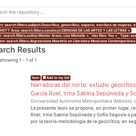
t: search.filters.subject.Geocrítica, ginocrítica, espacio, escritura de mujeres,
CYT Area: search.filters.conahcyt.CIENCIAS DE LAS ARTES Y LAS LETRAS
×
r: search.filters.author.Monter Arauz, Liza Michelle
×
Has files: Yes
×
Type: sea
am: search.filters.degreename.Maestría en Literatura Mexicana Contemporánea
arch Results
showing
1 - 1 of 1
Item
Add to my list
Narradoras del norte: estudio geocrític
García Roel, Irma Sabina Sepúlveda y So
(
Universidad Autónoma Metropolitana (México). 
de Servicios de Información.
,
2021-01
)
Monter Ar
La presente tesis se propone, en primer lugar, re
Roel, Irma Sabina Sepúlveda y Sofía Segovia a pa
por la teoría-metodología de la geocrítica; en s
vínculos con la experiencia de vida de las autora
problematizar en cierta medida los obstáculos qu