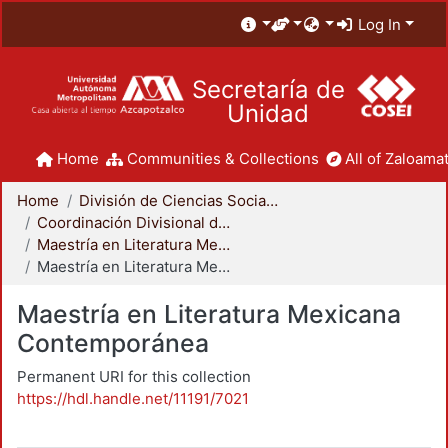
Log In
Secretaría de
Unidad
Home
Communities & Collections
All of Zaloamat
Home
División de Ciencias Sociales y Humanidades
Coordinación Divisional de Posgrado
Maestría en Literatura Mexicana Contemporánea
Maestría en Literatura Mexicana Contemporánea
Maestría en Literatura Mexicana
Contemporánea
Permanent URI for this collection
https://hdl.handle.net/11191/7021