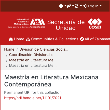
Log In
Secretaría de
Unidad
Home
Communities & Collections
All of Zaloamat
Home
División de Ciencias Sociales y Humanidades
Coordinación Divisional de Posgrado
Maestría en Literatura Mexicana Contemporánea
Maestría en Literatura Mexicana Contemporánea
Maestría en Literatura Mexicana
Contemporánea
Permanent URI for this collection
https://hdl.handle.net/11191/7021