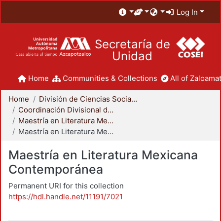
Log In
Secretaría de
Unidad
Home
Communities & Collections
All of Zaloamat
Home
División de Ciencias Sociales y Humanidades
Coordinación Divisional de Posgrado
Maestría en Literatura Mexicana Contemporánea
Maestría en Literatura Mexicana Contemporánea
Maestría en Literatura Mexicana
Contemporánea
Permanent URI for this collection
https://hdl.handle.net/11191/7021