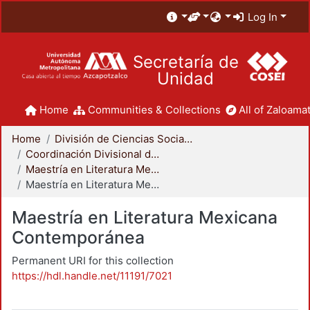
Log In
Secretaría de
Unidad
Home
Communities & Collections
All of Zaloamat
Home
División de Ciencias Sociales y Humanidades
Coordinación Divisional de Posgrado
Maestría en Literatura Mexicana Contemporánea
Maestría en Literatura Mexicana Contemporánea
Maestría en Literatura Mexicana
Contemporánea
Permanent URI for this collection
https://hdl.handle.net/11191/7021