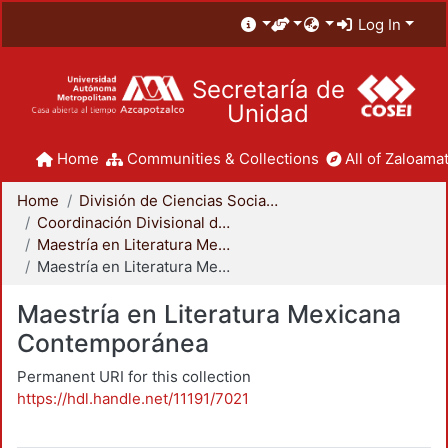
Log In
Secretaría de
Unidad
Home
Communities & Collections
All of Zaloamat
Home
División de Ciencias Sociales y Humanidades
Coordinación Divisional de Posgrado
Maestría en Literatura Mexicana Contemporánea
Maestría en Literatura Mexicana Contemporánea
Maestría en Literatura Mexicana
Contemporánea
Permanent URI for this collection
https://hdl.handle.net/11191/7021