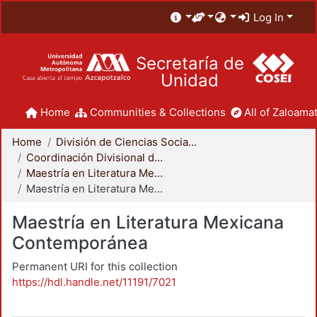
Log In
Secretaría de
Unidad
Home
Communities & Collections
All of Zaloamat
Home
División de Ciencias Sociales y Humanidades
Coordinación Divisional de Posgrado
Maestría en Literatura Mexicana Contemporánea
Maestría en Literatura Mexicana Contemporánea
Maestría en Literatura Mexicana
Contemporánea
Permanent URI for this collection
https://hdl.handle.net/11191/7021