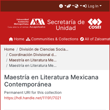
Log In
Secretaría de
Unidad
Home
Communities & Collections
All of Zaloamat
Home
División de Ciencias Sociales y Humanidades
Coordinación Divisional de Posgrado
Maestría en Literatura Mexicana Contemporánea
Maestría en Literatura Mexicana Contemporánea
Maestría en Literatura Mexicana
Contemporánea
Permanent URI for this collection
https://hdl.handle.net/11191/7021