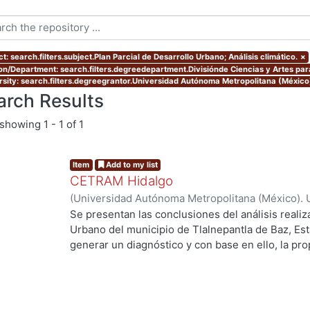
t: search.filters.subject.Plan Parcial de Desarrollo Urbano; Análisis climático.
×
ion/Department: search.filters.degreedepartment.Divisiónde Ciencias y Artes para
rsity: search.filters.degreegrantor.Universidad Autónoma Metropolitana (México
arch Results
showing
1 - 1 of 1
Item
Add to my list
CETRAM Hidalgo
(
Universidad Autónoma Metropolitana (México). 
de Servicios de Información.
,
2018-09
)
Ramírez D
Se presentan las conclusiones del análisis realiz
Urbano del municipio de Tlalnepantla de Baz, Est
generar un diagnóstico y con base en ello, la pr
arquitectónico de un Centro de Transferencia Mu
requerimientos del municipio y que funcione com
bioclimático. Para asegurar esto, se realizaron d
condiciones climáticas de donde se encuentra lo