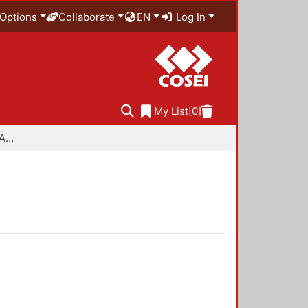
Options
Collaborate
EN
Log In
My List
[0]
Especialidad en Diseño Ambiental