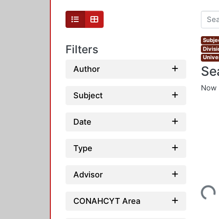
Subjec
Filters
Divis
Unive
Se
Author
Now 
Subject
Date
Type
Advisor
Loading...
CONAHCYT Area