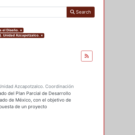
Search
 el Diseño.
×
). Unidad Azcapotzalco.
×
Unidad Azcapotzalco. Coordinación
urán, Karen Ivonne
ado del Plan Parcial de Desarrollo
ado de México, con el objetivo de
opuesta de un proyecto
lti¬modal que se adapte a los
o un proyecto integral
iversos estudios para conocer las
calizado el predio, con ayuda de