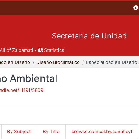
Secretaría de Unidad
All of Zaloamati
Statistics
ado en Diseño
Diseño Bioclimático
ño Ambiental
andle.net/11191/5809
By Subject
By Title
browse.comcol.by.conahcyt