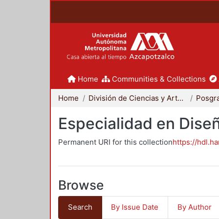
Home
Communities & Collections
Home
División de Ciencias y Artes para el Diseño
Posgr
Especialidad en Dise
Permanent URI for this collection
https://hdl.h
Browse
Search
By Issue Date
By Author