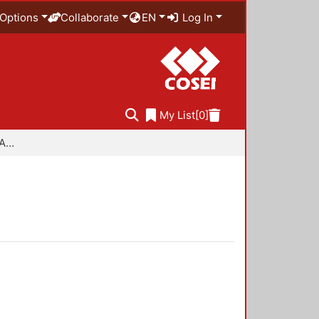
Options
Collaborate
EN
Log In
My List
[0]
Especialidad en Diseño Ambiental