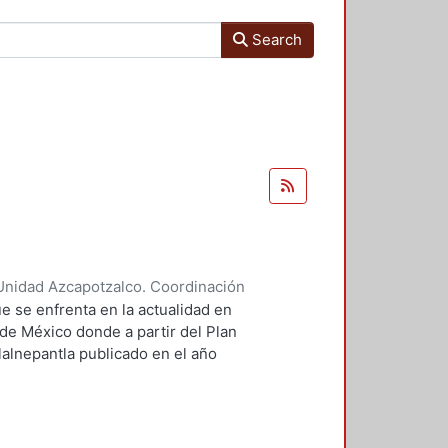
Search
Unidad Azcapotzalco. Coordinación
ores, Enya Kassandra
;
Díaz
e se enfrenta en la actualidad en
 de México donde a partir del Plan
lalnepantla publicado en el año
mentará la nueva zona de
.
 PPDU es la movilidad dentro de
r este motivo se plantean seis