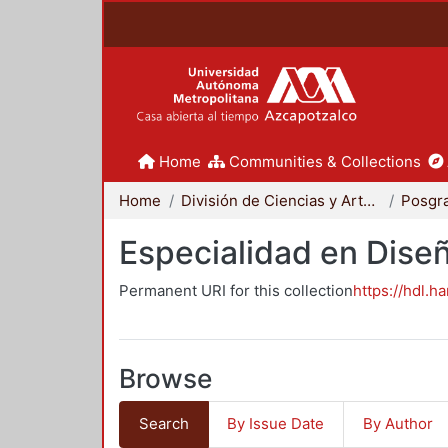
Home
Communities & Collections
Home
División de Ciencias y Artes para el Diseño
Posgr
Especialidad en Dise
Permanent URI for this collection
https://hdl.h
Browse
Search
By Issue Date
By Author