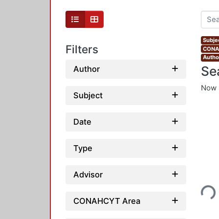
Subjec
Filters
CONAH
Autho
Se
Author
Now 
Subject
Date
Type
Loading...
Advisor
CONAHCYT Area