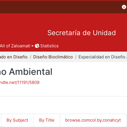
Secretaría de Unidad
All of Zaloamati
Statistics
ado en Diseño
Diseño Bioclimático
ño Ambiental
andle.net/11191/5809
By Subject
By Title
browse.comcol.by.conahcyt