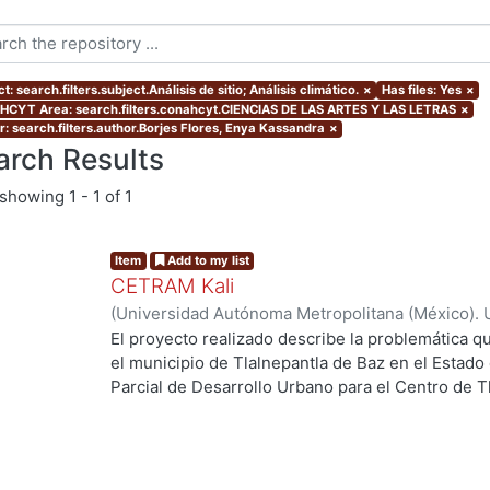
t: search.filters.subject.Análisis de sitio; Análisis climático.
×
Has files: Yes
×
CYT Area: search.filters.conahcyt.CIENCIAS DE LAS ARTES Y LAS LETRAS
×
r: search.filters.author.Borjes Flores, Enya Kassandra
×
arch Results
showing
1 - 1 of 1
Item
Add to my list
CETRAM Kali
(
Universidad Autónoma Metropolitana (México). 
de Servicios de Información.
,
2018-09
)
Borjes Fl
El proyecto realizado describe la problemática qu
Domínguez, Luis Enrique
el municipio de Tlalnepantla de Baz en el Estado
Parcial de Desarrollo Urbano para el Centro de T
2013 se están tomando acciones donde se imple
negocios y vivienda la de zona norte de la CDMX
Unos de los puntos estratégicos de acción en el
este polígono y la comunicación con la CDMX, po