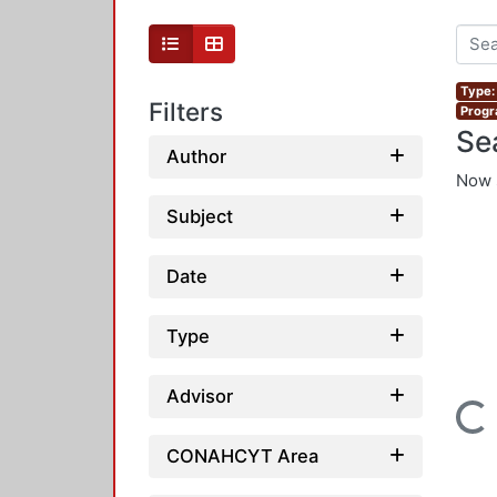
Type:
Filters
Progr
Se
Author
Now 
Subject
Date
Type
Advisor
Loading...
CONAHCYT Area