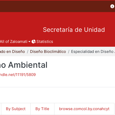
Secretaría de Unidad
All of Zaloamati
Statistics
ado en Diseño
Diseño Bioclimático
ño Ambiental
andle.net/11191/5809
By Subject
By Title
browse.comcol.by.conahcyt