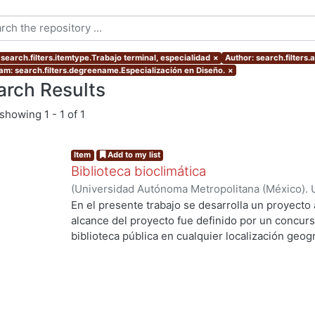
 search.filters.itemtype.Trabajo terminal, especialidad
×
Author: search.filters.
am: search.filters.degreename.Especialización en Diseño.
×
arch Results
showing
1 - 1 of 1
Item
Add to my list
Biblioteca bioclimática
(
Universidad Autónoma Metropolitana (México). 
de Servicios de Información.
,
2013-08
)
Pérez Cas
En el presente trabajo se desarrolla un proyecto 
alcance del proyecto fue definido por un concurs
biblioteca pública en cualquier localización geogr
la Ciudad de Tulancingo de Bravo, Hidalgo en lo
estrategias bioclimáticas principales son: Calen
efecto invernadero. Desviación del viento domin
(estratificación de aire) Tonalidad obscura para 
proyecto se desarrolla en un esquema de “U” que