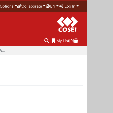
Options
Collaborate
EN
Log In
My List
[0]
Especialidad en Diseño Ambiental