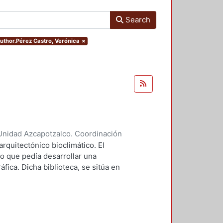
Search
author.Pérez Castro, Verónica
×
Unidad Azcapotzalco. Coordinación
tro, Verónica
arquitectónico bioclimático. El
o que pedía desarrollar una
áfica. Dicha biblioteca, se sitúa en
s Estados Unidos Mexicanos. Las
tamiento a través de masa térmica y
ante Forma compacta del edificio
mayor captación de radiación. El
 permite desviar los vientos