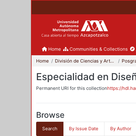
Home
Communities & Collections
Home
División de Ciencias y Artes para el Diseño
Posgr
Especialidad en Dise
Permanent URI for this collection
https://hdl.h
Browse
Search
By Issue Date
By Author