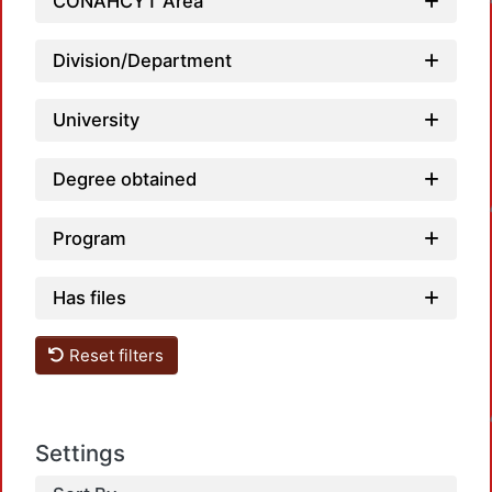
Loadin
CONAHCYT Area
Division/Department
University
Degree obtained
Loadin
Program
Has files
Reset filters
Loadin
Settings