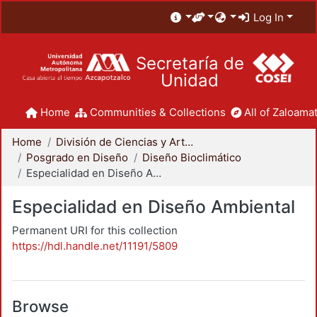
Log In
Secretaría de
Unidad
Home
Communities & Collections
All of Zaloamat
Home
División de Ciencias y Artes para el Diseño
Posgrado en Diseño
Diseño Bioclimático
Especialidad en Diseño Ambiental
Especialidad en Diseño Ambiental
Permanent URI for this collection
https://hdl.handle.net/11191/5809
Browse