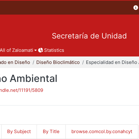
Secretaría de Unidad
All of Zaloamati
Statistics
ado en Diseño
Diseño Bioclimático
ño Ambiental
andle.net/11191/5809
By Subject
By Title
browse.comcol.by.conahcyt