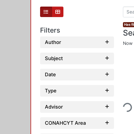
Has fi
Filters
Se
Author
Now 
Subject
Date
Type
Loading
Advisor
CONAHCYT Area