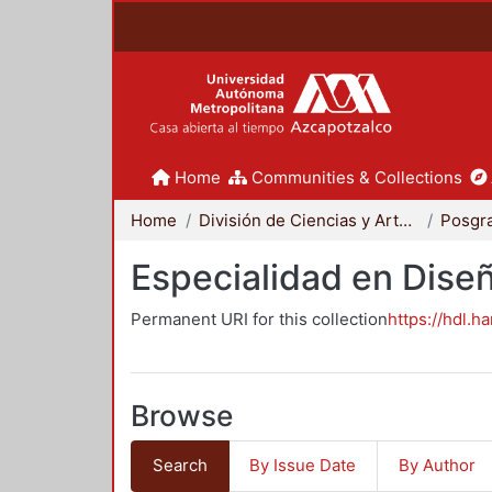
Home
Communities & Collections
Home
División de Ciencias y Artes para el Diseño
Posgr
Especialidad en Dise
Permanent URI for this collection
https://hdl.h
Browse
Search
By Issue Date
By Author