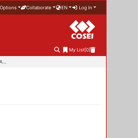
Options
Collaborate
EN
Log In
My List
[0]
Especialidad en Diseño Ambiental