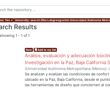
les: Yes
×
University: search.filters.degreegrantor.Universidad Autónoma Metr
arch Results
showing
1 - 1 of 1
Item
Add to my list
Análisis, evaluación y adecuación biocli
Investigación en la Paz, Baja California 
(
Universidad Autónoma Metropolitana (México). 
de Servicios de Información.
,
1999-12
)
García Ta
Se analizan y evalúan las condiciones de confort
...
ubicado en la Paz, Baja California, desde el punto
las herramientas de diseño que conciernen al con
De los resultados de esta evaluación se despre
bioclimático.