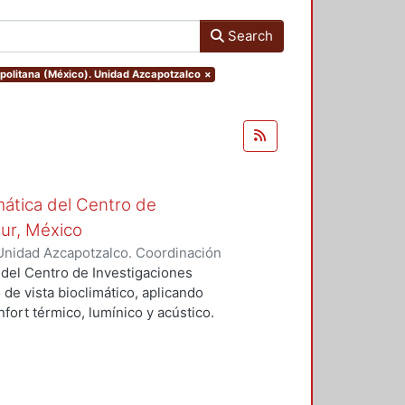
Search
opolitana (México). Unidad Azcapotzalco
×
mática del Centro de
Sur, México
Unidad Azcapotzalco. Coordinación
vera, José Luis
 del Centro de Investigaciones
 de vista bioclimático, aplicando
fort térmico, lumínico y acústico.
nderán propuestas de diseño