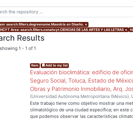
am: search.filters.degreename.Maestría en Diseño.
×
CYT Area: search.filters.conahcyt.CIENCIAS DE LAS ARTES Y LAS LETRAS
×
H
arch Results
showing
1 - 1 of 1
Item
Add to my list
Evaluación bioclimática: edificio de ofic
Seguro Social, Toluca, Estado de Méxic
Obras y Patrimonio Inmobiliario, Arq. Jos
(
Universidad Autónoma Metropolitana (México). 
de Servicios de Información.
,
2009
)
Flores Rojas
Este trabajo tiene como objetivo mostrar una me
climatológico de una ciudad específica; en este 
que podemos observar las características climat
humedad, precipitación, nubosidad, insolación y 