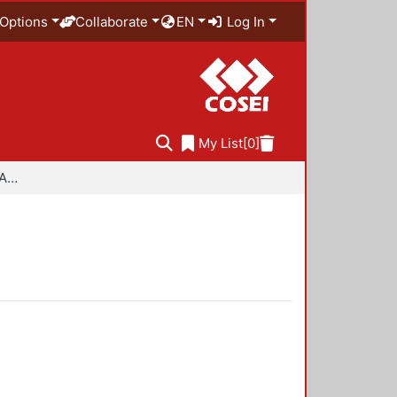
Options
Collaborate
EN
Log In
My List
[0]
Especialidad en Diseño Ambiental