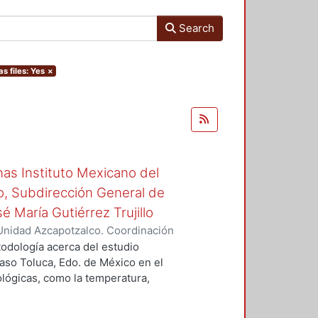
Search
as files: Yes
×
inas Instituto Mexicano del
o, Subdirección General de
é María Gutiérrez Trujillo
Unidad Azcapotzalco. Coordinación
, Reynaldo
todología acerca del estudio
caso Toluca, Edo. de México en el
ológicas, como la temperatura,
viento.