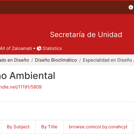
Secretaría de Unidad
All of Zaloamati
Statistics
ado en Diseño
Diseño Bioclimático
ño Ambiental
andle.net/11191/5809
By Subject
By Title
browse.comcol.by.conahcyt