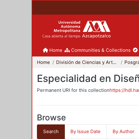
Home
Communities & Collections
Home
División de Ciencias y Artes para el Diseño
Posgr
Especialidad en Dise
Permanent URI for this collection
https://hdl.h
Browse
Search
By Issue Date
By Author