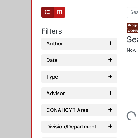
Progr
Filters
CONAH
Se
Author
Now 
Date
Type
Advisor
CONAHCYT Area
Loading...
Division/Department