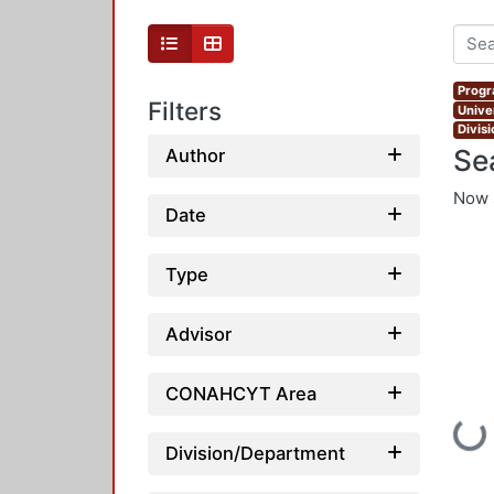
Progr
Filters
Unive
Divis
Se
Author
Now 
Date
Type
Advisor
CONAHCYT Area
Loading
Division/Department