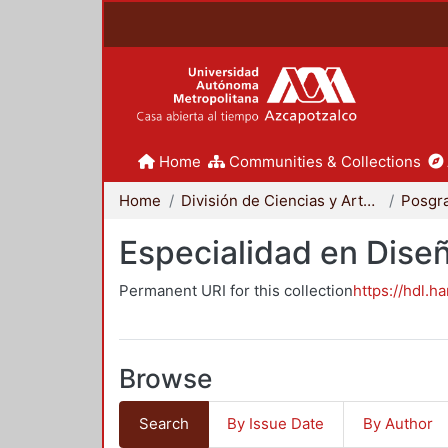
Home
Communities & Collections
Home
División de Ciencias y Artes para el Diseño
Posgr
Especialidad en Dise
Permanent URI for this collection
https://hdl.h
Browse
Search
By Issue Date
By Author