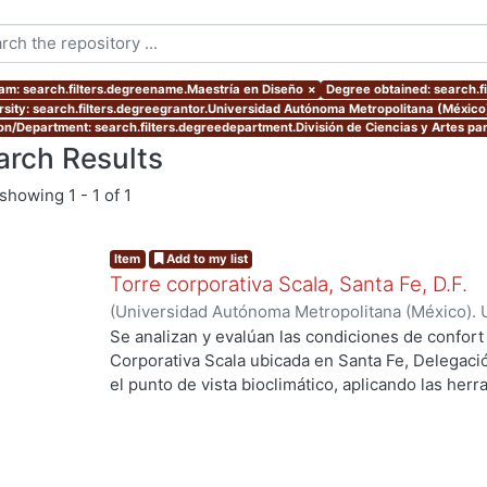
am: search.filters.degreename.Maestría en Diseño
×
Degree obtained: search.fi
rsity: search.filters.degreegrantor.Universidad Autónoma Metropolitana (Méxic
ion/Department: search.filters.degreedepartment.División de Ciencias y Artes par
arch Results
showing
1 - 1 of 1
Item
Add to my list
Torre corporativa Scala, Santa Fe, D.F.
(
Universidad Autónoma Metropolitana (México). 
de Servicios de Información.
,
1999
)
Corro Eguia,
Se analizan y evalúan las condiciones de confort
Corporativa Scala ubicada en Santa Fe, Delegaci
el punto de vista bioclimático, aplicando las her
intervienen en el confort térmico, lumínico y acús
...