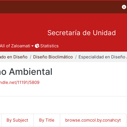
Secretaría de Unidad
All of Zaloamati
Statistics
ado en Diseño
Diseño Bioclimático
ño Ambiental
andle.net/11191/5809
By Subject
By Title
browse.comcol.by.conahcyt