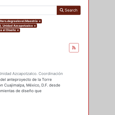
Search
lters.degreelevel.Maestría
×
o). Unidad Azcapotzalco
×
a el Diseño
×
Unidad Azcapotzalco. Coordinación
 Guillermo Heriberto
 del anteproyecto de la Torre
ón Cuajimalpa, México, D.F. desde
ramientas de diseño que
tico.