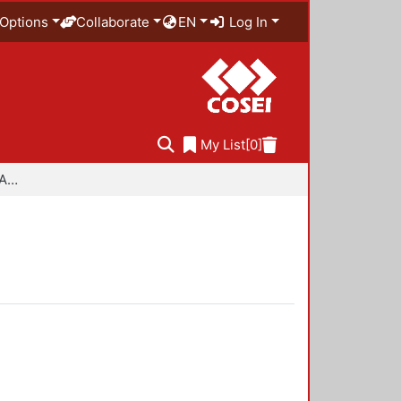
Options
Collaborate
EN
Log In
My List
[0]
Especialidad en Diseño Ambiental