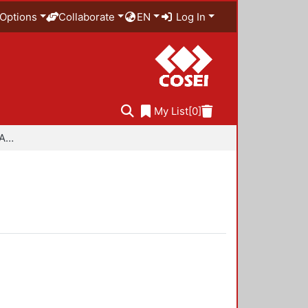
Options
Collaborate
EN
Log In
My List
[0]
Especialidad en Diseño Ambiental