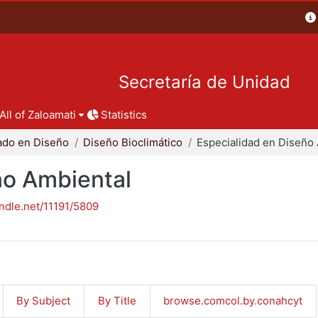
Secretaría de Unidad
All of Zaloamati
Statistics
ado en Diseño
Diseño Bioclimático
ño Ambiental
andle.net/11191/5809
By Subject
By Title
browse.comcol.by.conahcyt