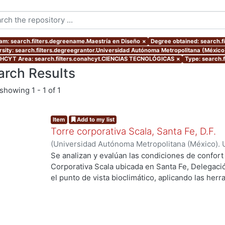
am: search.filters.degreename.Maestría en Diseño
×
Degree obtained: search.fi
rsity: search.filters.degreegrantor.Universidad Autónoma Metropolitana (Méxic
CYT Area: search.filters.conahcyt.CIENCIAS TECNOLÓGICAS
×
Type: search.f
arch Results
showing
1 - 1 of 1
Item
Add to my list
Torre corporativa Scala, Santa Fe, D.F.
(
Universidad Autónoma Metropolitana (México). 
de Servicios de Información.
,
1999
)
Corro Eguia,
Se analizan y evalúan las condiciones de confort
Corporativa Scala ubicada en Santa Fe, Delegaci
el punto de vista bioclimático, aplicando las her
intervienen en el confort térmico, lumínico y acús