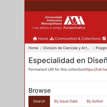
Home
Communities & Collections
Home
División de Ciencias y Artes para el Diseño
Posgr
Especialidad en Dise
Permanent URI for this collection
https://hdl.h
Browse
Search
By Issue Date
By Author