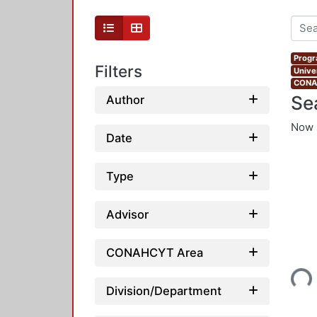
Progr
Filters
Unive
CONAH
Se
Author
Now 
Date
Type
Advisor
Loading...
CONAHCYT Area
Division/Department