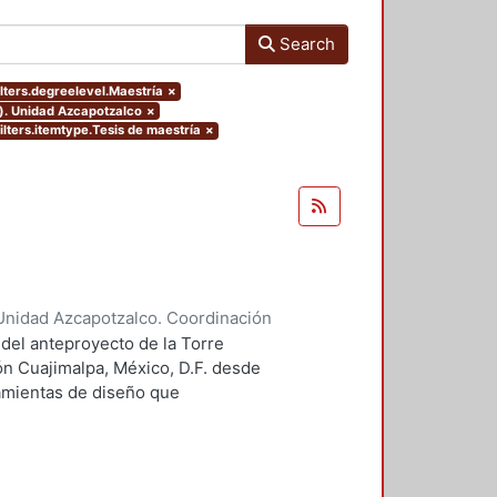
Search
lters.degreelevel.Maestría
×
o). Unidad Azcapotzalco
×
ilters.itemtype.Tesis de maestría
×
Unidad Azcapotzalco. Coordinación
 Guillermo Heriberto
 del anteproyecto de la Torre
ón Cuajimalpa, México, D.F. desde
ramientas de diseño que
tico.