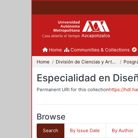
Home
Communities & Collections
Home
División de Ciencias y Artes para el Diseño
Posgr
Especialidad en Dise
Permanent URI for this collection
https://hdl.h
Browse
Search
By Issue Date
By Author