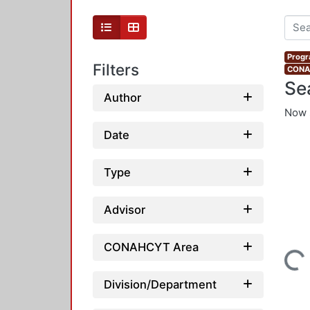
Progr
Filters
CONAH
Se
Author
Now 
Date
Type
Advisor
CONAHCYT Area
Loading...
Division/Department