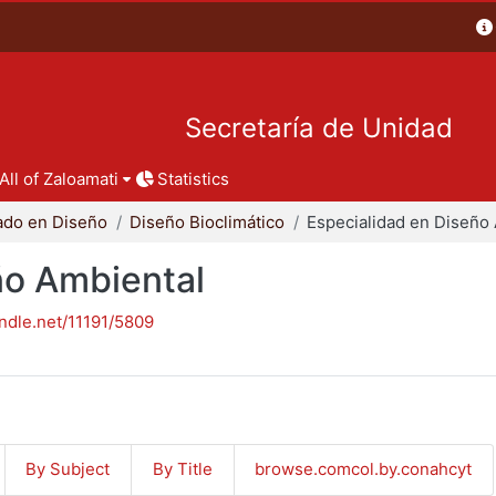
Secretaría de Unidad
All of Zaloamati
Statistics
ado en Diseño
Diseño Bioclimático
ño Ambiental
andle.net/11191/5809
By Subject
By Title
browse.comcol.by.conahcyt