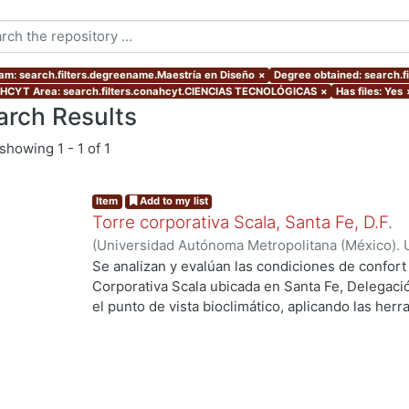
am: search.filters.degreename.Maestría en Diseño
×
Degree obtained: search.fi
CYT Area: search.filters.conahcyt.CIENCIAS TECNOLÓGICAS
×
Has files: Yes
arch Results
showing
1 - 1 of 1
Item
Add to my list
Torre corporativa Scala, Santa Fe, D.F.
(
Universidad Autónoma Metropolitana (México). 
de Servicios de Información.
,
1999
)
Corro Eguia,
Se analizan y evalúan las condiciones de confort
Corporativa Scala ubicada en Santa Fe, Delegaci
el punto de vista bioclimático, aplicando las her
intervienen en el confort térmico, lumínico y acús