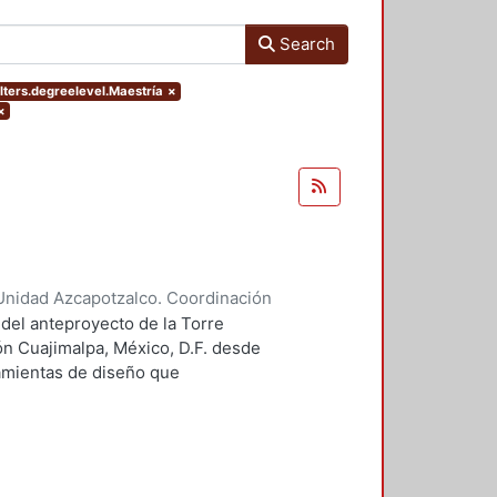
Search
lters.degreelevel.Maestría
×
×
Unidad Azcapotzalco. Coordinación
 Guillermo Heriberto
 del anteproyecto de la Torre
ón Cuajimalpa, México, D.F. desde
ramientas de diseño que
tico.