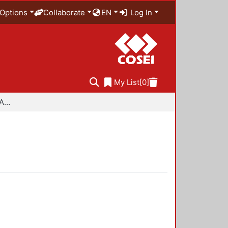
Options
Collaborate
EN
Log In
My List
[0]
Especialidad en Diseño Ambiental