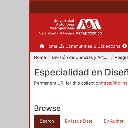
Home
Communities & Collections
Home
División de Ciencias y Artes para el Diseño
Posgr
Especialidad en Dise
Permanent URI for this collection
https://hdl.h
Browse
Search
By Issue Date
By Author