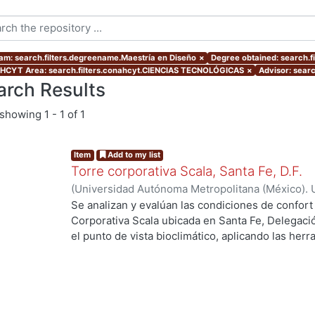
am: search.filters.degreename.Maestría en Diseño
×
Degree obtained: search.fi
CYT Area: search.filters.conahcyt.CIENCIAS TECNOLÓGICAS
×
Advisor: searc
arch Results
showing
1 - 1 of 1
Item
Add to my list
Torre corporativa Scala, Santa Fe, D.F.
(
Universidad Autónoma Metropolitana (México). 
de Servicios de Información.
,
1999
)
Corro Eguia,
Se analizan y evalúan las condiciones de confort
Corporativa Scala ubicada en Santa Fe, Delegaci
el punto de vista bioclimático, aplicando las her
ng...
intervienen en el confort térmico, lumínico y acús