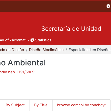
Secretaría de Unidad
All of Zaloamati
Statistics
ado en Diseño
Diseño Bioclimático
ño Ambiental
andle.net/11191/5809
By Subject
By Title
browse.comcol.by.conahcyt