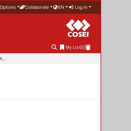
Options
Collaborate
EN
Log In
My List
[0]
Especialidad en Diseño Ambiental