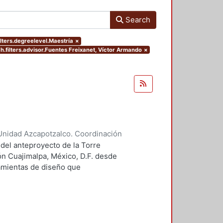
Search
lters.degreelevel.Maestría
×
h.filters.advisor.Fuentes Freixanet, Víctor Armando
×
Unidad Azcapotzalco. Coordinación
 Guillermo Heriberto
 del anteproyecto de la Torre
ón Cuajimalpa, México, D.F. desde
ramientas de diseño que
tico.