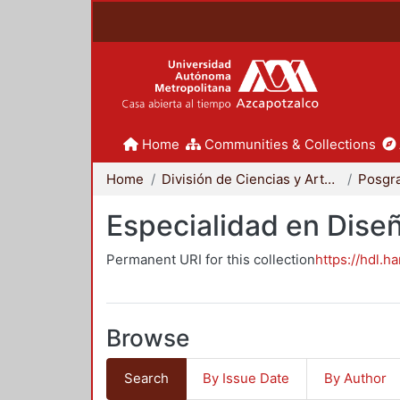
Home
Communities & Collections
Home
División de Ciencias y Artes para el Diseño
Posgr
Especialidad en Dise
Permanent URI for this collection
https://hdl.h
Browse
Search
By Issue Date
By Author