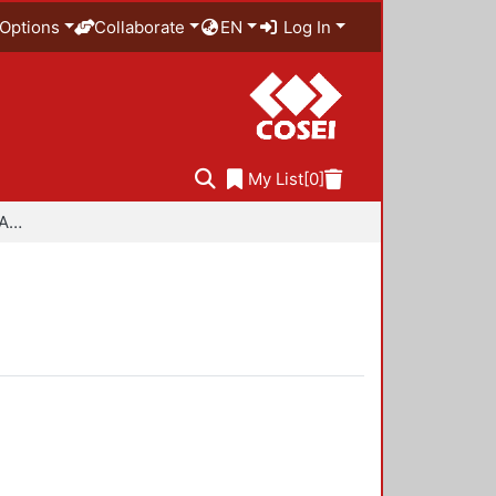
Options
Collaborate
EN
Log In
My List
[0]
Especialidad en Diseño Ambiental