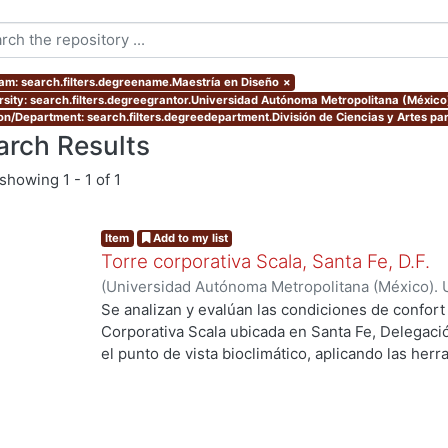
am: search.filters.degreename.Maestría en Diseño
×
rsity: search.filters.degreegrantor.Universidad Autónoma Metropolitana (Méxic
ion/Department: search.filters.degreedepartment.División de Ciencias y Artes par
arch Results
showing
1 - 1 of 1
Item
Add to my list
Torre corporativa Scala, Santa Fe, D.F.
(
Universidad Autónoma Metropolitana (México). 
de Servicios de Información.
,
1999
)
Corro Eguia,
Se analizan y evalúan las condiciones de confort
Corporativa Scala ubicada en Santa Fe, Delegaci
el punto de vista bioclimático, aplicando las her
intervienen en el confort térmico, lumínico y acús
ng...