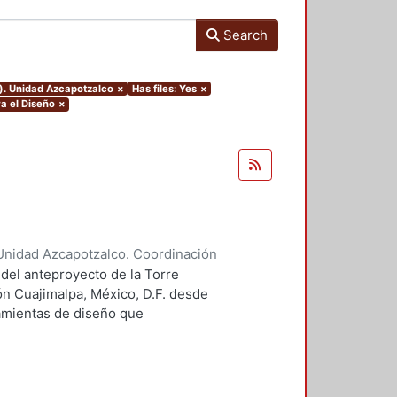
Search
o). Unidad Azcapotzalco
×
Has files: Yes
×
a el Diseño
×
Unidad Azcapotzalco. Coordinación
 Guillermo Heriberto
 del anteproyecto de la Torre
ón Cuajimalpa, México, D.F. desde
ramientas de diseño que
tico.