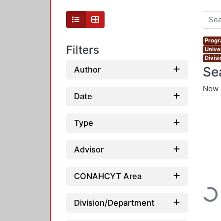
Progr
Filters
Unive
Divis
Se
Author
Now 
Date
Type
Advisor
CONAHCYT Area
Loadi
Division/Department