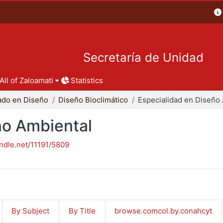
Secretaría de Unidad
All of Zaloamati
Statistics
ado en Diseño
Diseño Bioclimático
ño Ambiental
andle.net/11191/5809
By Subject
By Title
browse.comcol.by.conahcyt