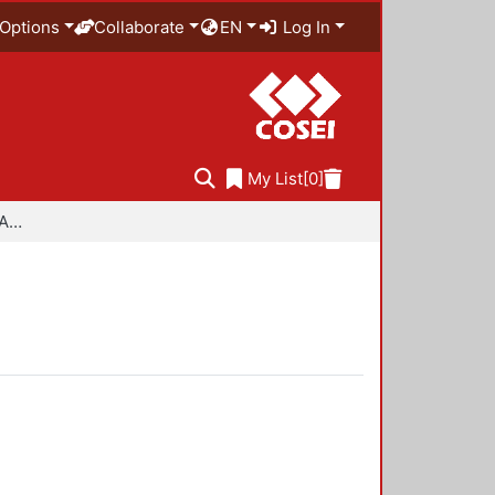
Options
Collaborate
EN
Log In
My List
[0]
Especialidad en Diseño Ambiental