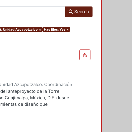
Search
o). Unidad Azcapotzalco
×
Has files: Yes
×
Unidad Azcapotzalco. Coordinación
 Guillermo Heriberto
 del anteproyecto de la Torre
ón Cuajimalpa, México, D.F. desde
ramientas de diseño que
tico.