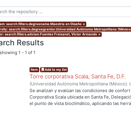
am: search.filters.degreename.Maestría en Diseño
×
rsity: search.filters.degreegrantor.Universidad Autónoma Metropolitana (Méxic
or: search.filters.advisor.Fuentes Freixanet, Víctor Armando
×
arch Results
showing
1 - 1 of 1
Item
Add to my list
Torre corporativa Scala, Santa Fe, D.F.
(
Universidad Autónoma Metropolitana (México). 
de Servicios de Información.
,
1999
)
Corro Eguia,
Se analizan y evalúan las condiciones de confort
Corporativa Scala ubicada en Santa Fe, Delegaci
el punto de vista bioclimático, aplicando las her
intervienen en el confort térmico, lumínico y acús