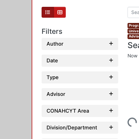
Progr
Filters
Unive
Advis
Se
Author
Now 
Date
Type
Advisor
CONAHCYT Area
Loading...
Division/Department