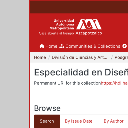
Home
Communities & Collections
Home
División de Ciencias y Artes para el Diseño
Posgr
Especialidad en Dise
Permanent URI for this collection
https://hdl.h
Browse
Search
By Issue Date
By Author