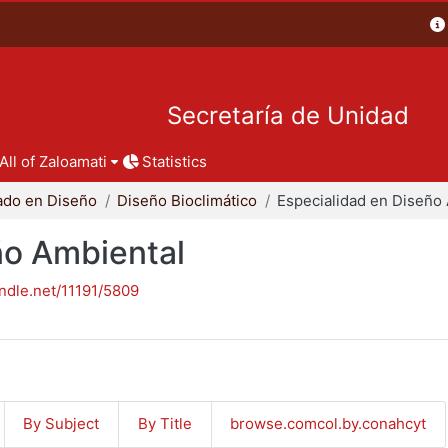
Secretaría de Unidad
All of Zaloamati
Statistics
ado en Diseño
Diseño Bioclimático
ño Ambiental
andle.net/11191/5809
By Subject
By Title
browse.comcol.by.conahcyt