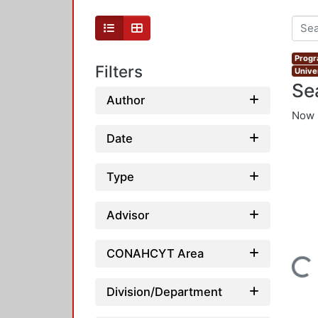
Progr
Filters
Unive
Se
Author
Now 
Date
Type
Advisor
CONAHCYT Area
Loading...
Division/Department