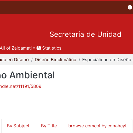
Secretaría de Unidad
All of Zaloamati
Statistics
ado en Diseño
Diseño Bioclimático
ño Ambiental
andle.net/11191/5809
By Subject
By Title
browse.comcol.by.conahcyt