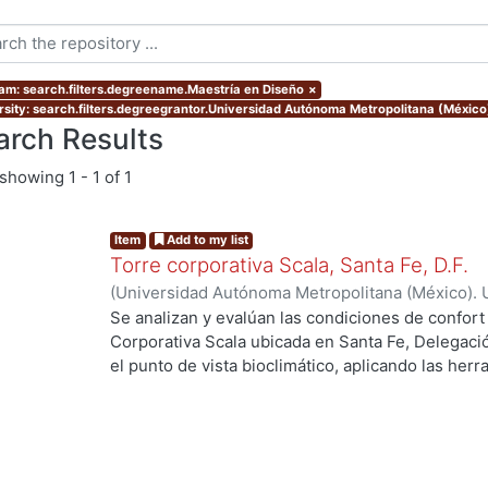
am: search.filters.degreename.Maestría en Diseño
×
rsity: search.filters.degreegrantor.Universidad Autónoma Metropolitana (Méxic
arch Results
showing
1 - 1 of 1
Item
Add to my list
Torre corporativa Scala, Santa Fe, D.F.
(
Universidad Autónoma Metropolitana (México). 
de Servicios de Información.
,
1999
)
Corro Eguia,
Se analizan y evalúan las condiciones de confort
Corporativa Scala ubicada en Santa Fe, Delegaci
el punto de vista bioclimático, aplicando las her
intervienen en el confort térmico, lumínico y acús