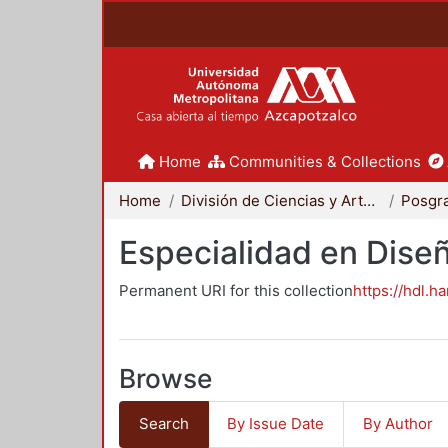
Home
Communities & Collections
Home
División de Ciencias y Artes para el Diseño
Posgr
Especialidad en Dise
Permanent URI for this collection
https://hdl.h
Browse
Search
By Issue Date
By Author