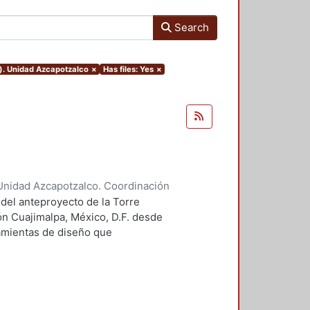
Search
o). Unidad Azcapotzalco
×
Has files: Yes
×
Unidad Azcapotzalco. Coordinación
 Guillermo Heriberto
 del anteproyecto de la Torre
ón Cuajimalpa, México, D.F. desde
ramientas de diseño que
tico.