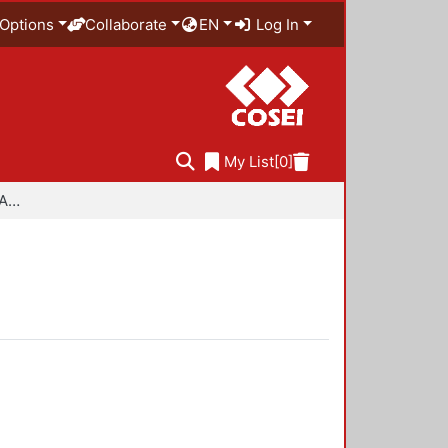
Options
Collaborate
EN
Log In
My List
[0]
Especialidad en Diseño Ambiental