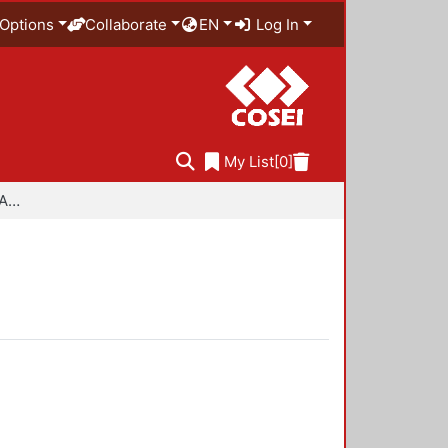
Options
Collaborate
EN
Log In
My List
[0]
Especialidad en Diseño Ambiental