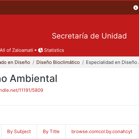
Secretaría de Unidad
All of Zaloamati
Statistics
ado en Diseño
Diseño Bioclimático
ño Ambiental
andle.net/11191/5809
By Subject
By Title
browse.comcol.by.conahcyt