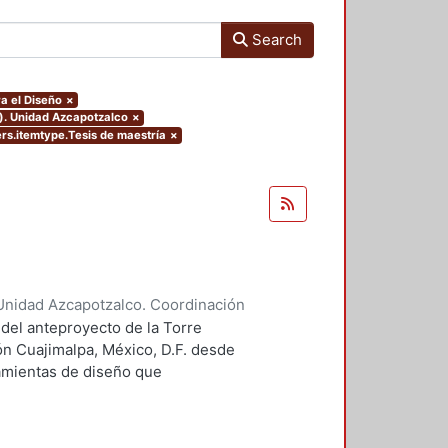
Search
a el Diseño
×
o). Unidad Azcapotzalco
×
ers.itemtype.Tesis de maestría
×
Unidad Azcapotzalco. Coordinación
 Guillermo Heriberto
 del anteproyecto de la Torre
ón Cuajimalpa, México, D.F. desde
ramientas de diseño que
tico.