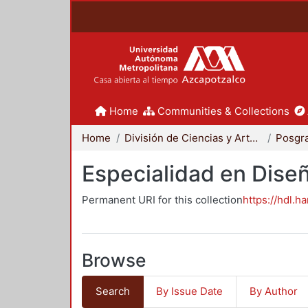
Home
Communities & Collections
Home
División de Ciencias y Artes para el Diseño
Posgr
Especialidad en Dise
Permanent URI for this collection
https://hdl.h
Browse
Search
By Issue Date
By Author