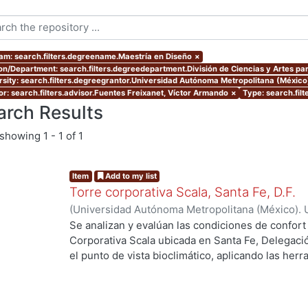
am: search.filters.degreename.Maestría en Diseño
×
ion/Department: search.filters.degreedepartment.División de Ciencias y Artes par
rsity: search.filters.degreegrantor.Universidad Autónoma Metropolitana (Méxic
or: search.filters.advisor.Fuentes Freixanet, Víctor Armando
×
Type: search.filt
arch Results
showing
1 - 1 of 1
Item
Add to my list
Torre corporativa Scala, Santa Fe, D.F.
(
Universidad Autónoma Metropolitana (México). 
de Servicios de Información.
,
1999
)
Corro Eguia,
Se analizan y evalúan las condiciones de confort
Corporativa Scala ubicada en Santa Fe, Delegaci
el punto de vista bioclimático, aplicando las her
intervienen en el confort térmico, lumínico y acús