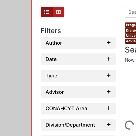
Progr
Filters
Divis
Unive
Advis
Author
Se
Date
Now 
Type
Advisor
CONAHCYT Area
Loading...
Division/Department