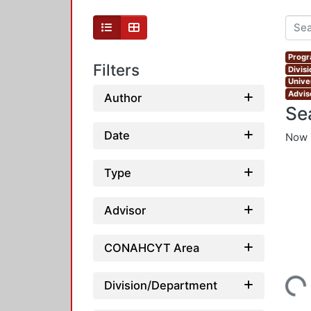
Progr
Filters
Divis
Unive
Advis
Author
Se
Date
Now 
Type
Advisor
CONAHCYT Area
Loading...
Division/Department