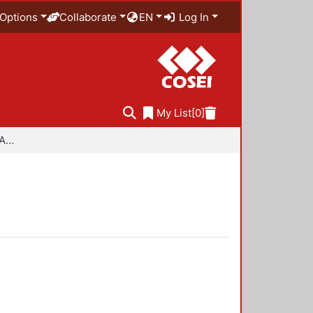
Options
Collaborate
EN
Log In
My List
[0]
Especialidad en Diseño Ambiental