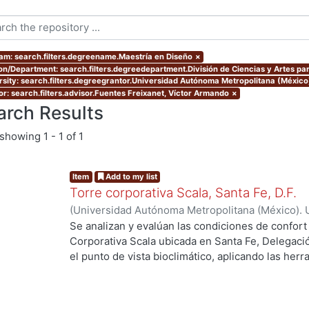
am: search.filters.degreename.Maestría en Diseño
×
ion/Department: search.filters.degreedepartment.División de Ciencias y Artes par
rsity: search.filters.degreegrantor.Universidad Autónoma Metropolitana (Méxic
or: search.filters.advisor.Fuentes Freixanet, Víctor Armando
×
arch Results
showing
1 - 1 of 1
Item
Add to my list
Torre corporativa Scala, Santa Fe, D.F.
(
Universidad Autónoma Metropolitana (México). 
de Servicios de Información.
,
1999
)
Corro Eguia,
Se analizan y evalúan las condiciones de confort
Corporativa Scala ubicada en Santa Fe, Delegaci
el punto de vista bioclimático, aplicando las her
intervienen en el confort térmico, lumínico y acús