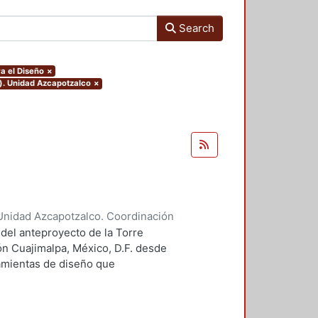
Search
a el Diseño
×
o). Unidad Azcapotzalco
×
Unidad Azcapotzalco. Coordinación
 Guillermo Heriberto
 del anteproyecto de la Torre
ón Cuajimalpa, México, D.F. desde
ramientas de diseño que
tico.