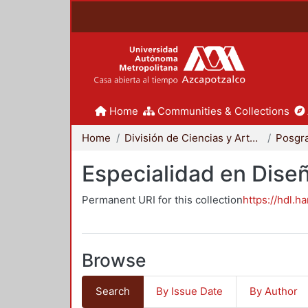
Home
Communities & Collections
Home
División de Ciencias y Artes para el Diseño
Posgr
Especialidad en Dise
Permanent URI for this collection
https://hdl.h
Browse
Search
By Issue Date
By Author