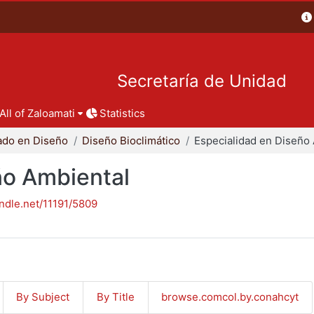
Secretaría de Unidad
All of Zaloamati
Statistics
ado en Diseño
Diseño Bioclimático
ño Ambiental
andle.net/11191/5809
By Subject
By Title
browse.comcol.by.conahcyt