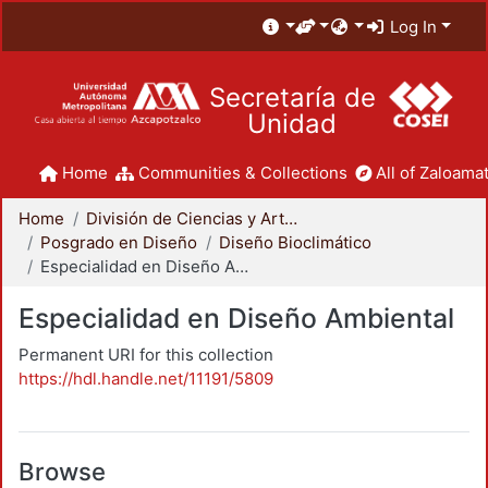
Log In
Secretaría de
Unidad
Home
Communities & Collections
All of Zaloamat
Home
División de Ciencias y Artes para el Diseño
Posgrado en Diseño
Diseño Bioclimático
Especialidad en Diseño Ambiental
Especialidad en Diseño Ambiental
Permanent URI for this collection
https://hdl.handle.net/11191/5809
Browse