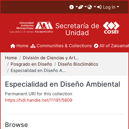
Log In
Secretaría de
Unidad
Home
Communities & Collections
All of Zaloamat
Home
División de Ciencias y Artes para el Diseño
Posgrado en Diseño
Diseño Bioclimático
Especialidad en Diseño Ambiental
Especialidad en Diseño Ambiental
Permanent URI for this collection
https://hdl.handle.net/11191/5809
Browse