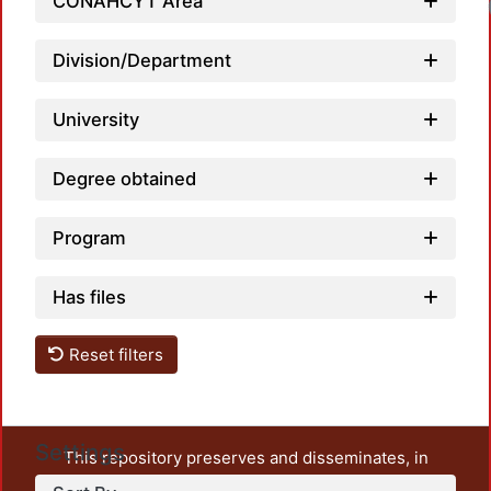
CONAHCYT Area
Lo
Division/Department
University
Degree obtained
Program
Has files
Reset filters
Settings
This repository preserves and disseminates, in
unrestricted open access, the teaching and research