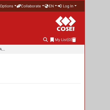
Options
Collaborate
EN
Log In
My List
[0]
Especialidad en Diseño Ambiental