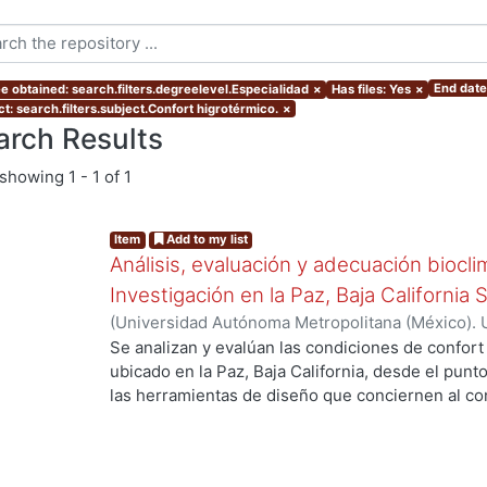
End date
e obtained: search.filters.degreelevel.Especialidad
×
Has files: Yes
×
t: search.filters.subject.Confort higrotérmico.
×
arch Results
showing
1 - 1 of 1
Item
Add to my list
Análisis, evaluación y adecuación biocli
Investigación en la Paz, Baja California 
(
Universidad Autónoma Metropolitana (México). 
de Servicios de Información.
,
1999-12
)
García Ta
Se analizan y evalúan las condiciones de confort
ubicado en la Paz, Baja California, desde el punto
las herramientas de diseño que conciernen al con
De los resultados de esta evaluación se despre
bioclimático.