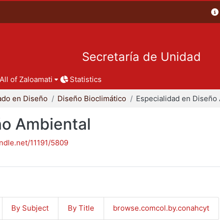
Secretaría de Unidad
All of Zaloamati
Statistics
ado en Diseño
Diseño Bioclimático
ño Ambiental
andle.net/11191/5809
By Subject
By Title
browse.comcol.by.conahcyt