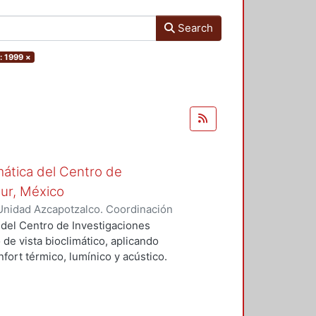
Search
: 1999
×
mática del Centro de
Sur, México
Unidad Azcapotzalco. Coordinación
vera, José Luis
 del Centro de Investigaciones
 de vista bioclimático, aplicando
fort térmico, lumínico y acústico.
nderán propuestas de diseño