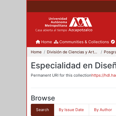
Home
Communities & Collections
Home
División de Ciencias y Artes para el Diseño
Posgr
Especialidad en Dise
Permanent URI for this collection
https://hdl.h
Browse
Search
By Issue Date
By Author