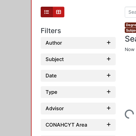
Degre
Filters
Subjec
Se
Author
Now 
Subject
Date
Type
Advisor
Loading...
CONAHCYT Area