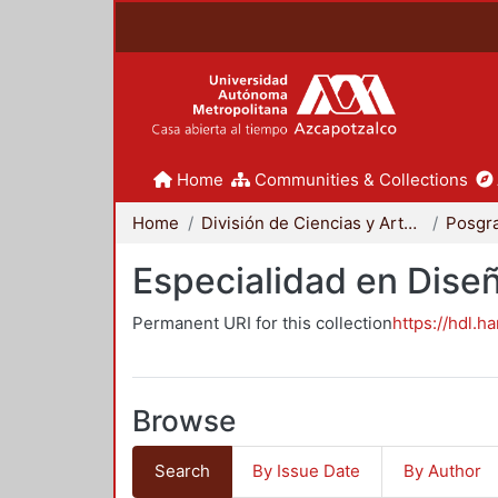
Home
Communities & Collections
Home
División de Ciencias y Artes para el Diseño
Posgr
Especialidad en Dise
Permanent URI for this collection
https://hdl.h
Browse
Search
By Issue Date
By Author