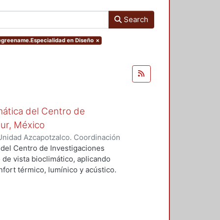
Search
degreename.Especialidad en Diseño
×
mática del Centro de
Sur, México
Unidad Azcapotzalco. Coordinación
vera, José Luis
 del Centro de Investigaciones
 de vista bioclimático, aplicando
fort térmico, lumínico y acústico.
nderán propuestas de diseño