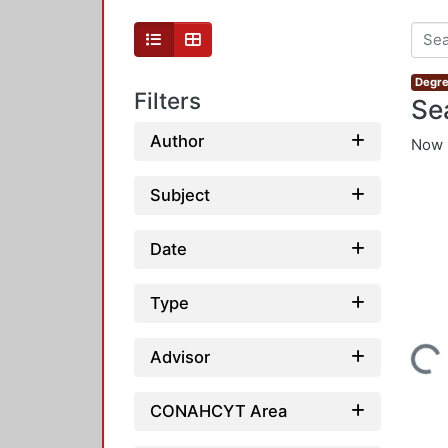
Degre
Filters
Se
Author
Now 
Subject
Date
Type
Advisor
Loading...
CONAHCYT Area