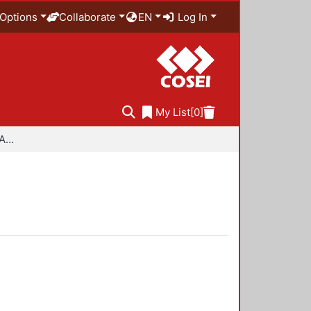
Options
Collaborate
EN
Log In
My List
[0]
Especialidad en Diseño Ambiental