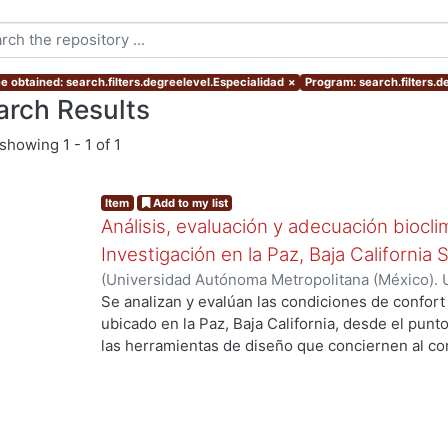
e obtained: search.filters.degreelevel.Especialidad
×
Program: search.filters.
arch Results
showing
1 - 1 of 1
Item
Add to my list
Análisis, evaluación y adecuación biocli
Investigación en la Paz, Baja California 
(
Universidad Autónoma Metropolitana (México). 
de Servicios de Información.
,
1999-12
)
García Ta
Se analizan y evalúan las condiciones de confort
ubicado en la Paz, Baja California, desde el punto
las herramientas de diseño que conciernen al con
De los resultados de esta evaluación se despre
bioclimático.