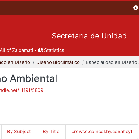
Secretaría de Unidad
All of Zaloamati
Statistics
ado en Diseño
Diseño Bioclimático
ño Ambiental
andle.net/11191/5809
By Subject
By Title
browse.comcol.by.conahcyt