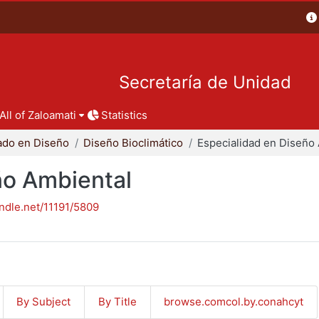
Secretaría de Unidad
All of Zaloamati
Statistics
ado en Diseño
Diseño Bioclimático
ño Ambiental
andle.net/11191/5809
By Subject
By Title
browse.comcol.by.conahcyt