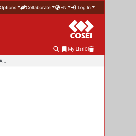
Options
Collaborate
EN
Log In
My List
[0]
Especialidad en Diseño Ambiental