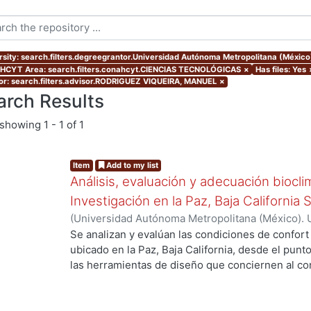
rsity: search.filters.degreegrantor.Universidad Autónoma Metropolitana (Méxic
CYT Area: search.filters.conahcyt.CIENCIAS TECNOLÓGICAS
×
Has files: Yes
or: search.filters.advisor.RODRIGUEZ VIQUEIRA, MANUEL
×
arch Results
showing
1 - 1 of 1
Item
Add to my list
Análisis, evaluación y adecuación biocli
Investigación en la Paz, Baja California 
(
Universidad Autónoma Metropolitana (México). 
de Servicios de Información.
,
1999-12
)
García Ta
Se analizan y evalúan las condiciones de confort
ubicado en la Paz, Baja California, desde el punto
las herramientas de diseño que conciernen al con
ing...
De los resultados de esta evaluación se despre
bioclimático.