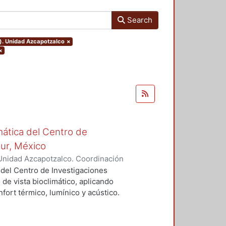
Search
o). Unidad Azcapotzalco
×
×
mática del Centro de
Sur, México
Unidad Azcapotzalco. Coordinación
vera, José Luis
 del Centro de Investigaciones
 de vista bioclimático, aplicando
fort térmico, lumínico y acústico.
nderán propuestas de diseño