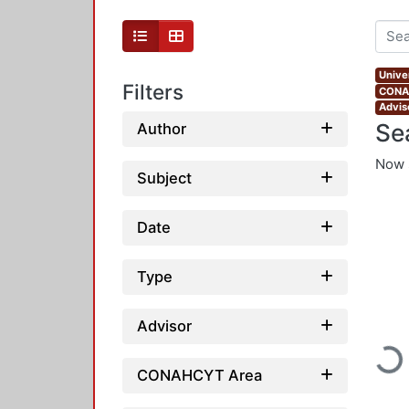
Unive
Filters
CONAH
Advis
Se
Author
Now 
Subject
Date
Type
Advisor
Load
CONAHCYT Area