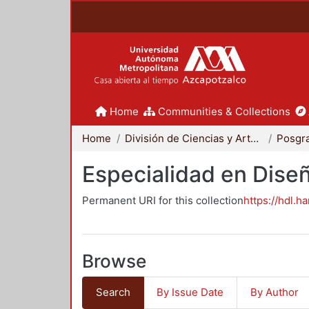
Home
Communities & Collections
Home
División de Ciencias y Artes para el Diseño
Posgr
Especialidad en Dise
Permanent URI for this collection
https://hdl.h
Browse
Search
By Issue Date
By Author