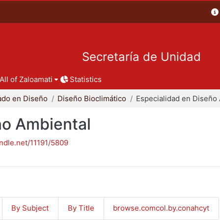
Secretaría de Unidad
All of Zaloamati
Statistics
ado en Diseño
Diseño Bioclimático
ño Ambiental
andle.net/11191/5809
By Subject
By Title
browse.comcol.by.conahcyt