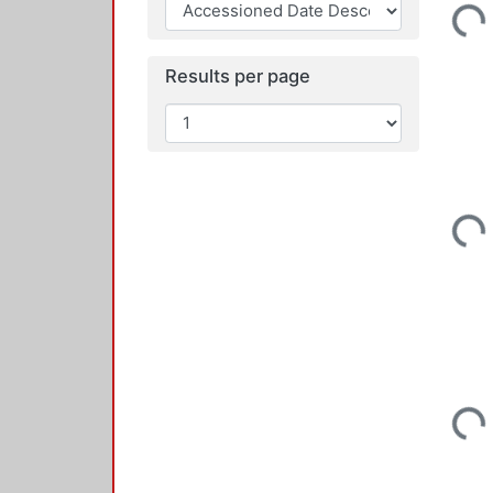
Loadi
Results per page
Loadi
Loadi