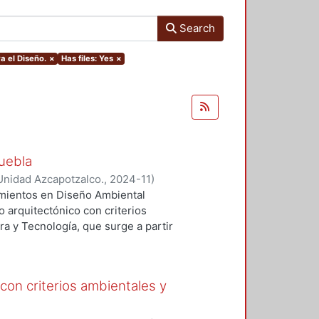
Search
a el Diseño.
×
Has files: Yes
×
Puebla
Unidad Azcapotzalco.
,
2024-11
)
cimientos en Diseño Ambiental
o arquitectónico con criterios
ra y Tecnología, que surge a partir
tropolitana y el municipio de
ió a un análisis de aspectos
les y artificiales), y acústicos,
con criterios ambientales y
antizaran el confort de los
cíficos de cada área, la