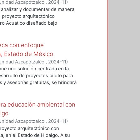
idad del proyecto. Con base en los
Unidad Azcapotzalco.
,
2024-11
)
es en el diseño para mejorar su
al analizar y documentar de manera
propuesta final que será presentada
n proyecto arquitectónico
tro Acuático diseñado bajo
cto surge a partir de un convenio
 municipio de Tizayuca, Hidalgo.
trategias y estudios
teca con enfoque
is de viento, análisis térmicos,
n, Estado de México
ústicos, todos orientados a
Unidad Azcapotzalco.
,
2024-11
)
asegura la implementación de
one una solución centrada en la
a vigente, promoviendo la
sarrollo de proyectos piloto para
ecto.
s y asesorías gratuitas, se brindará
constructivas adecuadas, uso
sí como el cumplimiento normativo
os piloto que servirán como
para educación ambiental con
ble y accesible, involucrando
algo
ación. La innovación del proyecto
Unidad Azcapotzalco.
,
2024-11
)
, permitiendo que los propios
royecto arquitectónico con
transformación del entorno. A corto
ca, en el Estado de Hidalgo. A su
seguras y funcionales; a mediano