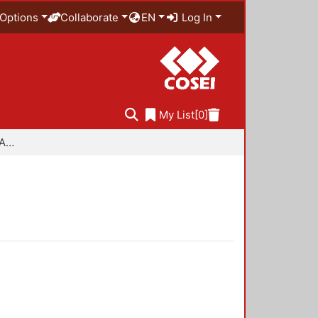
Options
Collaborate
EN
Log In
My List
[0]
Especialidad en Diseño Ambiental