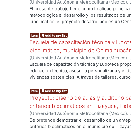
normativa vigente, y los principios de sostenibil
(
Universidad Autónoma Metropolitana (México). 
resultados obtenidos, se realizaron optimizacion
Pescador González, María del Pilar
El presente trabajo tiene como finalidad princip
eficiencia energética. Así, se concluye con una 
metodológica el desarrollo y los resultados de u
ng...
al H. Ayuntamiento de Atlixco.
bioclimático; el proyecto desarrollado es un Cen
criterios bioclimáticos y ambientales. Este proye
entre la Universidad Autónoma Metropolitana y el
Item
Add to my list
El anteproyecto se sustenta en un conjunto de es
Escuela de capacitación técnica y ludo
especializados, que incluyen análisis solar, anális
bioclimático, municipio de Chimalhuacá
análisis lumínicos (naturales y artificiales), y ac
(
Universidad Autónoma Metropolitana (México). 
garantizar el confort del usuario. Asimismo, se 
OLVERA GALEANA, J.C.
Escuela de capacitación técnica y Ludoteca prop
ecotecnologías y el cumplimiento de la normativ
educación técnica, asesoría personalizada y el de
ng...
eficiencia energética y la sostenibilidad del proy
viviendas sostenibles. A través de talleres, curso
capacitación en diseño arquitectónico, técnicas 
eficiente de materiales locales y sostenibles, a
Item
Add to my list
urbano y de seguridad. Se desarrollarán proyect
Proyecto: diseño de aulas y auditorio 
modelos para una construcción eficiente, sosteni
criterios bioclimáticos en Tizayuca, Hid
activamente a la comunidad en su diseño y edific
(
Universidad Autónoma Metropolitana (México). 
radica en su enfoque bioclimático y participativo
Magadán Silva, Diego A.
Se pretende demostrar el desarrollo de un antep
habitantes se conviertan en actores clave en la 
criterios bioclimáticos en el municipio de Tizayu
plazo, se anticipa la construcción de viviendas 