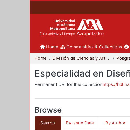
Home
Communities & Collections
Home
División de Ciencias y Artes para el Diseño
Posgr
Especialidad en Dise
Permanent URI for this collection
https://hdl.h
Browse
Search
By Issue Date
By Author