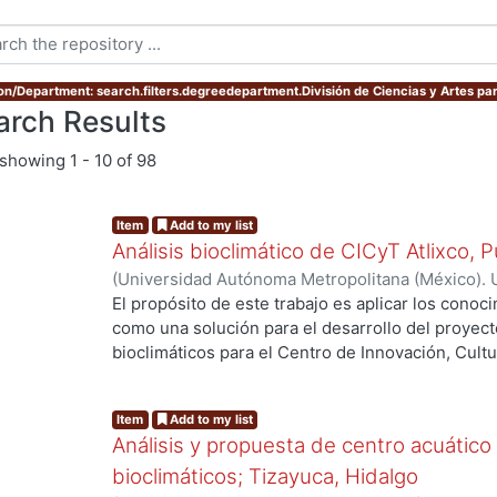
ion/Department: search.filters.degreedepartment.División de Ciencias y Artes par
arch Results
showing
1 - 10 of 98
Item
Add to my list
Análisis bioclimático de CICyT Atlixco, 
(
Universidad Autónoma Metropolitana (México). 
Serrano, Marlenne
El propósito de este trabajo es aplicar los cono
como una solución para el desarrollo del proyect
bioclimáticos para el Centro de Innovación, Cultu
ng...
de un convenio entre la Universidad Autónoma Me
Atlixco, Puebla. La propuesta de diseño se somet
Item
Add to my list
solares, de ventilación, térmicos, lumínicos (natura
Análisis y propuesta de centro acuático 
con el fin de aplicar diversas estrategias que gar
usuarios, cumpliendo con los requerimientos espe
bioclimáticos; Tizayuca, Hidalgo