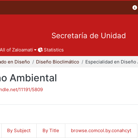
Secretaría de Unidad
All of Zaloamati
Statistics
ado en Diseño
Diseño Bioclimático
ño Ambiental
andle.net/11191/5809
By Subject
By Title
browse.comcol.by.conahcyt