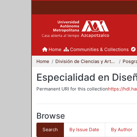
Home
Communities & Collections
Home
División de Ciencias y Artes para el Diseño
Posgr
Especialidad en Dise
Permanent URI for this collection
https://hdl.h
Browse
Search
By Issue Date
By Author