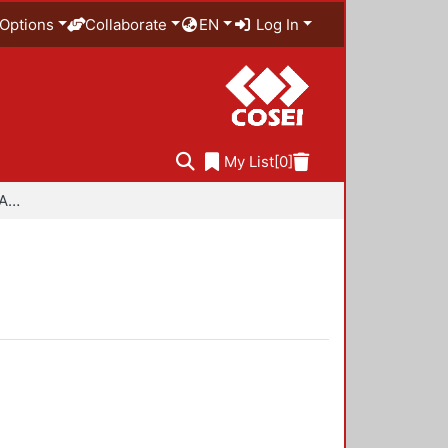
Options
Collaborate
EN
Log In
My List
[0]
Especialidad en Diseño Ambiental