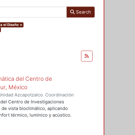
Search
a el Diseño
×
mática del Centro de
Sur, México
Unidad Azcapotzalco. Coordinación
vera, José Luis
 del Centro de Investigaciones
 de vista bioclimático, aplicando
fort térmico, lumínico y acústico.
nderán propuestas de diseño