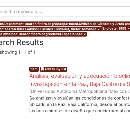
ion/Department: search.filters.degreedepartment.División de Ciencias y Artes par
End date: 1999
×
or: search.filters.advisor.Fuentes Freixanet, Víctor Armando
×
e obtained: search.filters.degreelevel.Especialidad
×
arch Results
showing
1 - 1 of 1
Item
Add to my list
Análisis, evaluación y adecuación biocli
Investigación en la Paz, Baja California 
(
Universidad Autónoma Metropolitana (México). 
de Servicios de Información.
,
1999-12
)
García Ta
Se analizan y evalúan las condiciones de confort
ubicado en la Paz, Baja California, desde el punto
las herramientas de diseño que conciernen al con
ng...
De los resultados de esta evaluación se despre
bioclimático.