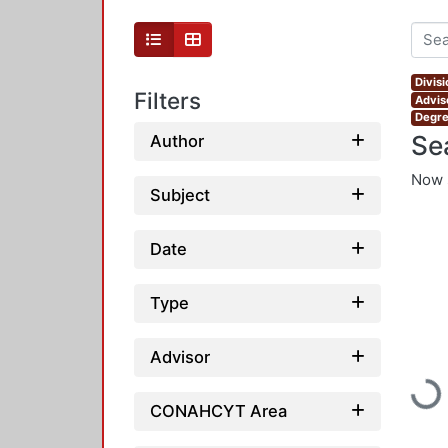
Divis
Filters
Advis
Degre
Se
Author
Now 
Subject
Date
Type
Advisor
Loadi
CONAHCYT Area