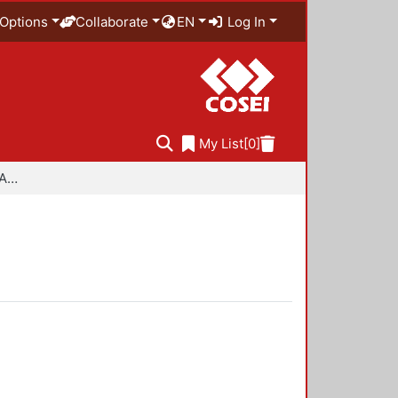
Options
Collaborate
EN
Log In
My List
[0]
Especialidad en Diseño Ambiental