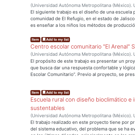
ganancia térmica producida por la radiación solar 
de dicho centro.
(
Universidad Autónoma Metropolitana (México). 
de Servicios de Información.
,
2007-07
)
Garay Var
El siguiente trabajo es el diseño de una escuela 
comunidad de El Refugio, en el estado de Jalisco
es enseñar a los niños los métodos de producció
...
invernaderos. La idea de esto es crear una form
por el resto de su vida. El proyecto se diseña pa
Item
Add to my list
construcción escolar.
Centro escolar comunitario "El Arenal"
(
Universidad Autónoma Metropolitana (México). 
de Servicios de Información.
,
2007-07
)
Acuña Val
El propósito de este trabajo es presentar un proy
que busca dar una respuesta confortable y lógic
Escolar Comunitario”. Previo al proyecto, se pres
llegar a él, en la que fue necesario “leer” en el sit
...
tipología arquitectónica, los usos y costumbres d
Item
Add to my list
ambiente ofrece y demanda, para buscar integrars
Escuela rural con diseño bioclimático e
presenta la evaluación de este. El Centro Escol
rural, en la que se carecen de los servicios bás
sustentables
acostumbrados a contar actualmente, como agua, 
(
Universidad Autónoma Metropolitana (México). 
de basura; por lo tanto, se demanda una solución 
de Servicios de Información.
,
2007-09
)
Montiel B
El trabajo realizado en este proyecto tiene por p
sustentable. Lo anterior, implica un cuestionami
del sistema educativo, del problema que se ha e
nuestra forma de vivir y a la manera de proyecta