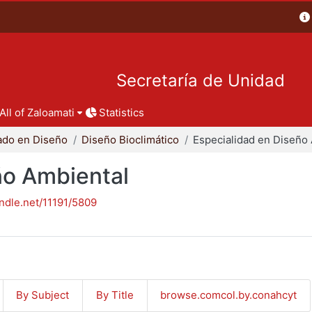
Secretaría de Unidad
All of Zaloamati
Statistics
ado en Diseño
Diseño Bioclimático
ño Ambiental
andle.net/11191/5809
By Subject
By Title
browse.comcol.by.conahcyt