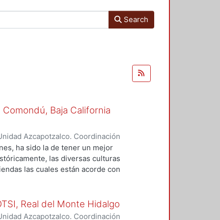
Search
 Comondú, Baja California
Unidad Azcapotzalco. Coordinación
Baltazar, Hugo
es, ha sido la de tener un mejor
istóricamente, las diversas culturas
iendas las cuales están acorde con
es latitudes donde se ubiquen,
. Con el transcurso del tiempo y el
 ahora con la problemática de que
TSI, Real del Monte Hidalgo
o basándonos principalmente en el
Unidad Azcapotzalco. Coordinación