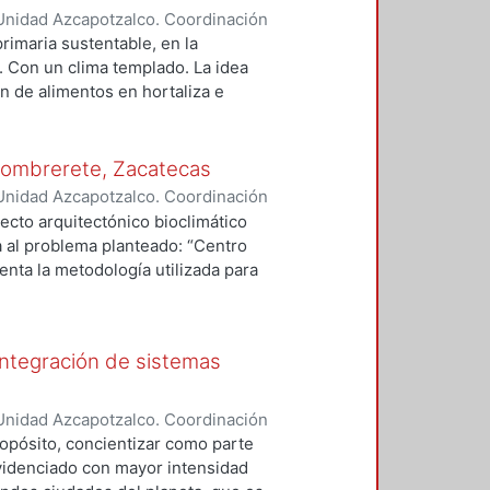
y evitar la ventilación.
Unidad Azcapotzalco. Coordinación
gas, Elisa
primaria sustentable, en la
. Con un clima templado. La idea
n de alimentos en hortaliza e
a de vida que acompañe a los niños
ra proporcionar confort en la
 Sombrerete, Zacatecas
Unidad Azcapotzalco. Coordinación
erio, Ana Julieta
ecto arquitectónico bioclimático
a al problema planteado: “Centro
enta la metodología utilizada para
io, el clima, la vegetación, la
e los usuarios lo que el medio
e a él. Posterior al proyecto se
 integración de sistemas
ar se propone en una comunidad
icos con los que estamos
electricidad, drenaje, recolección
Unidad Azcapotzalco. Coordinación
arquitectónica bioclimática y
eltran, Fredy Jesus
ropósito, concientizar como parte
ento a nuestra manera de pensar, a
videnciado con mayor intensidad
r; personalmente, es por sí mismo