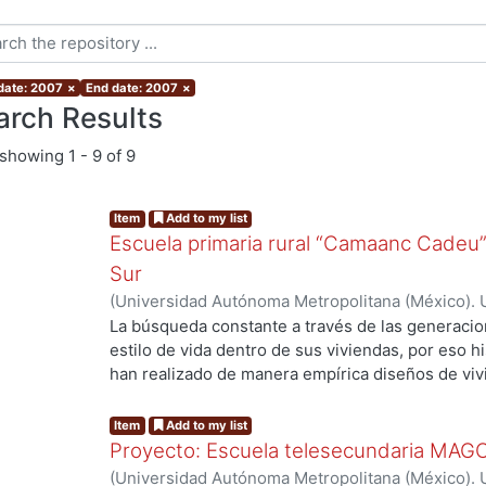
 date: 2007
×
End date: 2007
×
arch Results
showing
1 - 9 of 9
Item
Add to my list
Escuela primaria rural “Camaanc Cadeu”
Sur
(
Universidad Autónoma Metropolitana (México). 
de Servicios de Información.
,
2007-07
)
Martínez 
La búsqueda constante a través de las generacion
estilo de vida dentro de sus viviendas, por eso h
han realizado de manera empírica diseños de viv
...
las demandas que les impone el clima a diferent
todo con el fin de tener una vivienda confortable
Item
Add to my list
avance de la tecnología, esto ha ido en aumento,
Proyecto: Escuela telesecundaria MAGO
tratamos de mejorar nuestro ambiente construid
(
Universidad Autónoma Metropolitana (México). 