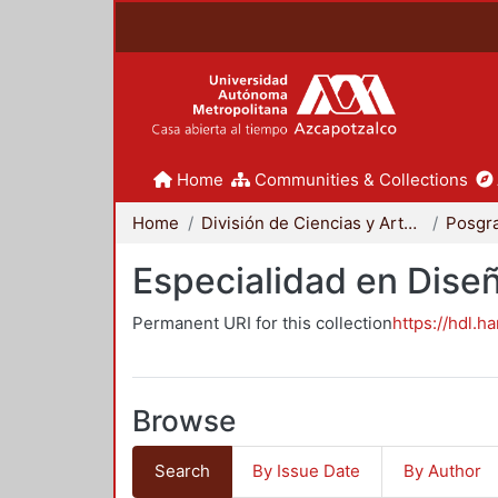
Home
Communities & Collections
Home
División de Ciencias y Artes para el Diseño
Posgr
Especialidad en Dise
Permanent URI for this collection
https://hdl.h
Browse
Search
By Issue Date
By Author