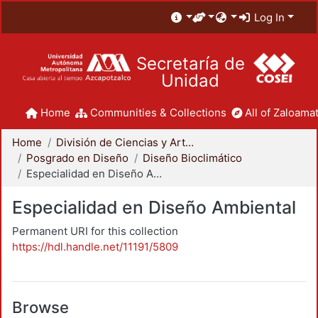
Log In
Secretaría de
Unidad
Home
Communities & Collections
All of Zaloamat
Home
División de Ciencias y Artes para el Diseño
Posgrado en Diseño
Diseño Bioclimático
Especialidad en Diseño Ambiental
Especialidad en Diseño Ambiental
Permanent URI for this collection
https://hdl.handle.net/11191/5809
Browse