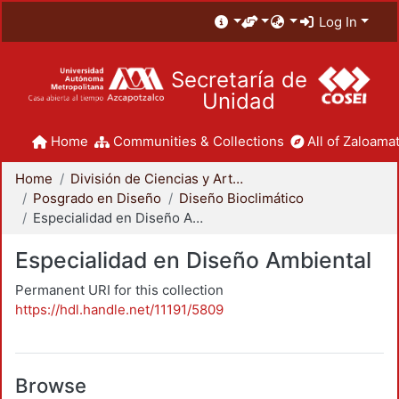
Log In
Secretaría de
Unidad
Home
Communities & Collections
All of Zaloamat
Home
División de Ciencias y Artes para el Diseño
Posgrado en Diseño
Diseño Bioclimático
Especialidad en Diseño Ambiental
Especialidad en Diseño Ambiental
Permanent URI for this collection
https://hdl.handle.net/11191/5809
Browse