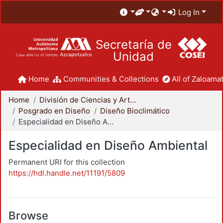
Log In
Secretaría de
Unidad
Home
Communities & Collections
All of Zaloamat
Home
División de Ciencias y Artes para el Diseño
Posgrado en Diseño
Diseño Bioclimático
Especialidad en Diseño Ambiental
Especialidad en Diseño Ambiental
Permanent URI for this collection
https://hdl.handle.net/11191/5809
Browse