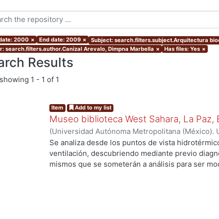
 date: 2000
×
End date: 2009
×
Subject: search.filters.subject.Arquitectura bio
r: search.filters.author.Canizal Arevalo, Dimpna Marbella
×
Has files: Yes
×
arch Results
showing
1 - 1 of 1
Item
Add to my list
Museo biblioteca West Sahara, La Paz, B
(
Universidad Autónoma Metropolitana (México). 
de Servicios de Información.
,
2005
)
Canizal Arev
Se analiza desde los puntos de vista hidrotérmico
ventilación, descubriendo mediante previo diagnós
mismos que se someterán a análisis para ser mod
apto al clima seleccionado, se proporcionaran e
los locales para obtener un proyecto integral qu
confort, sin descuidar su utilidad como Museo-bi