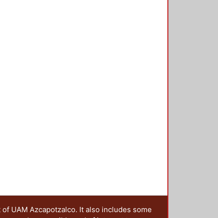
t of UAM Azcapotzalco. It also includes some