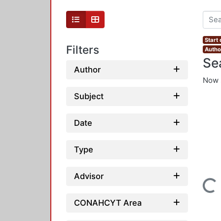
Start
Filters
Autho
Se
Author
Now 
Subject
Date
Type
Advisor
Loading...
CONAHCYT Area