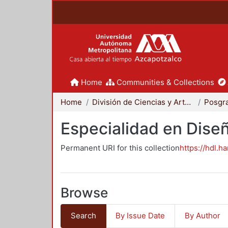
Home
Communities & Collections
Home
División de Ciencias y Artes para el Diseño
Posgr
Especialidad en Dise
Permanent URI for this collection
https://hdl.h
Browse
Search
By Issue Date
By Author