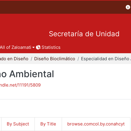
Secretaría de Unidad
All of Zaloamati
Statistics
ado en Diseño
Diseño Bioclimático
ño Ambiental
andle.net/11191/5809
By Subject
By Title
browse.comcol.by.conahcyt