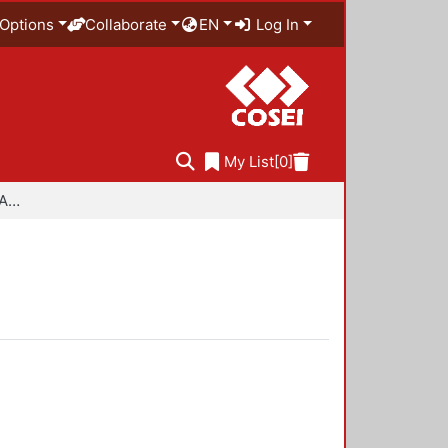
Options
Collaborate
EN
Log In
My List
[0]
Especialidad en Diseño Ambiental