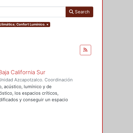
Search
climática; Confort Lumínico.
×
aja California Sur
Unidad Azcapotzalco. Coordinación
alo, Dimpna Marbella
, acústico, lumínico y de
tico, los espacios críticos,
ificados y conseguir un espacio
lementos de control y se adecuaran
e proporciones a los usuarios
blioteca.