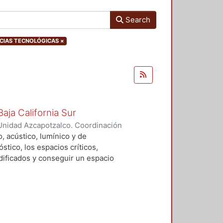
Search
ENCIAS TECNOLÓGICAS
×
aja California Sur
Unidad Azcapotzalco. Coordinación
alo, Dimpna Marbella
, acústico, lumínico y de
tico, los espacios críticos,
ificados y conseguir un espacio
lementos de control y se adecuaran
e proporciones a los usuarios
blioteca.