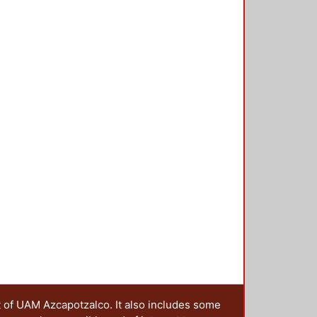
t of UAM Azcapotzalco. It also includes some