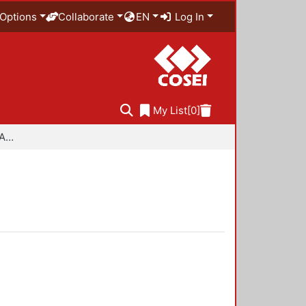
Options
Collaborate
EN
Log In
My List
[0]
Especialidad en Diseño Ambiental