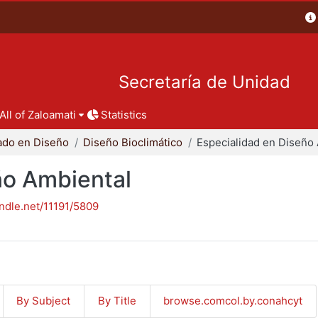
Secretaría de Unidad
All of Zaloamati
Statistics
ado en Diseño
Diseño Bioclimático
ño Ambiental
andle.net/11191/5809
By Subject
By Title
browse.comcol.by.conahcyt