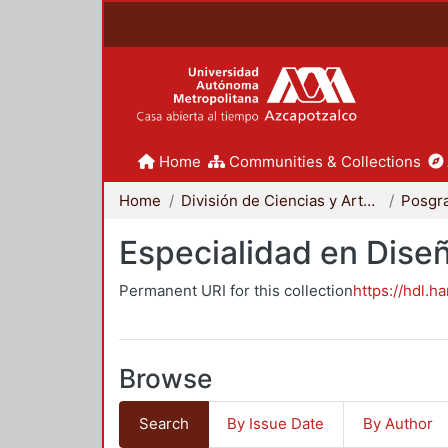
Home
Communities & Collections
Home
División de Ciencias y Artes para el Diseño
Posgr
Especialidad en Dise
Permanent URI for this collection
https://hdl.h
Browse
Search
By Issue Date
By Author