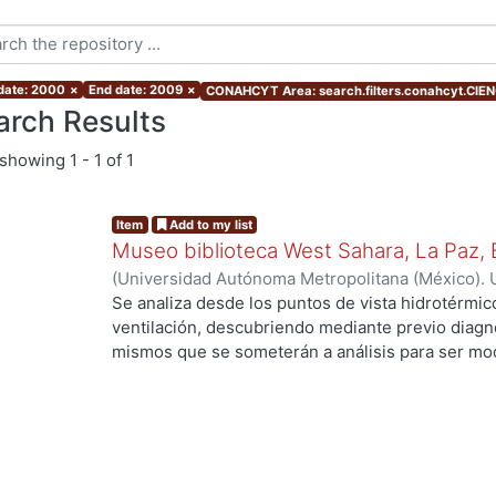
 date: 2000
×
End date: 2009
×
CONAHCYT Area: search.filters.conahcyt.CI
arch Results
showing
1 - 1 of 1
Item
Add to my list
Museo biblioteca West Sahara, La Paz, B
(
Universidad Autónoma Metropolitana (México). 
de Servicios de Información.
,
2005
)
Canizal Arev
Se analiza desde los puntos de vista hidrotérmico
ventilación, descubriendo mediante previo diagnós
mismos que se someterán a análisis para ser mod
apto al clima seleccionado, se proporcionaran e
los locales para obtener un proyecto integral qu
confort, sin descuidar su utilidad como Museo-bi