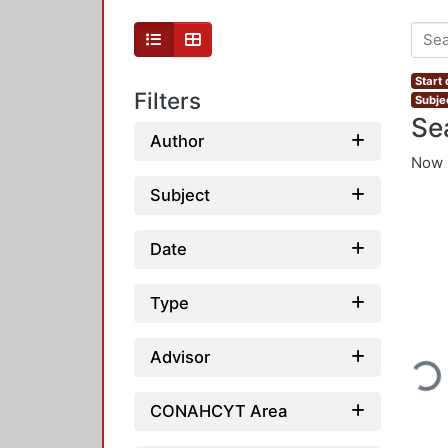
Start
Filters
Subjec
Se
Author
Now 
Subject
Date
Type
Loading...
Advisor
CONAHCYT Area