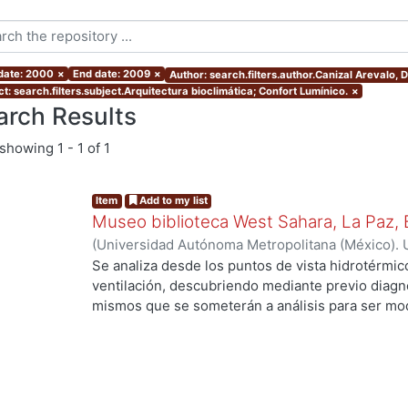
 date: 2000
×
End date: 2009
×
Author: search.filters.author.Canizal Arevalo,
t: search.filters.subject.Arquitectura bioclimática; Confort Lumínico.
×
arch Results
showing
1 - 1 of 1
Item
Add to my list
Museo biblioteca West Sahara, La Paz, B
(
Universidad Autónoma Metropolitana (México). 
de Servicios de Información.
,
2005
)
Canizal Arev
Se analiza desde los puntos de vista hidrotérmico
ventilación, descubriendo mediante previo diagnós
mismos que se someterán a análisis para ser mod
apto al clima seleccionado, se proporcionaran e
los locales para obtener un proyecto integral qu
confort, sin descuidar su utilidad como Museo-bi