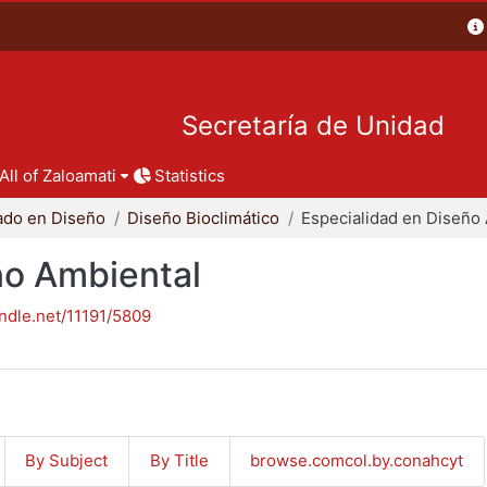
Secretaría de Unidad
All of Zaloamati
Statistics
ado en Diseño
Diseño Bioclimático
ño Ambiental
andle.net/11191/5809
By Subject
By Title
browse.comcol.by.conahcyt