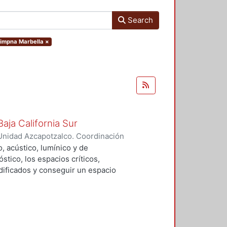
Search
 Dimpna Marbella
×
aja California Sur
Unidad Azcapotzalco. Coordinación
alo, Dimpna Marbella
, acústico, lumínico y de
tico, los espacios críticos,
ificados y conseguir un espacio
lementos de control y se adecuaran
e proporciones a los usuarios
blioteca.