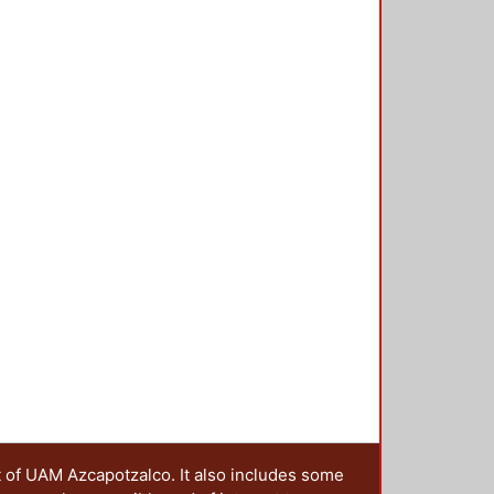
t of UAM Azcapotzalco. It also includes some