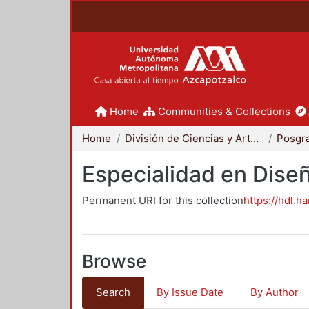
Home
Communities & Collections
Home
División de Ciencias y Artes para el Diseño
Posgr
Especialidad en Dise
Permanent URI for this collection
https://hdl.h
Browse
Search
By Issue Date
By Author