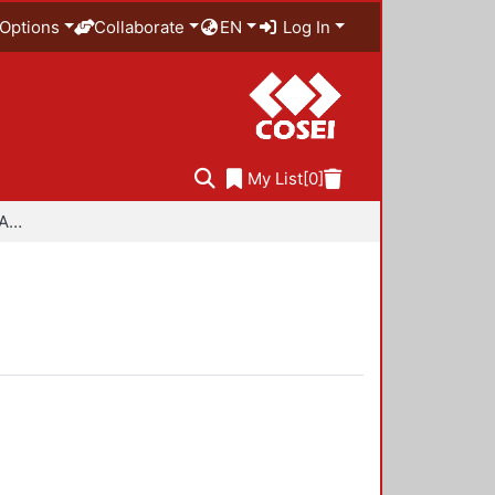
Options
Collaborate
EN
Log In
My List
[0]
Especialidad en Diseño Ambiental