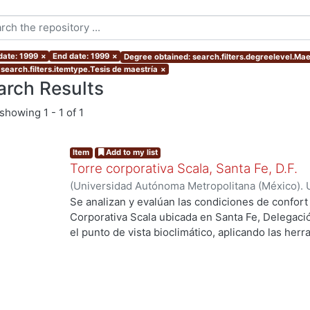
date: 1999
×
End date: 1999
×
Degree obtained: search.filters.degreelevel.Mae
 search.filters.itemtype.Tesis de maestría
×
arch Results
showing
1 - 1 of 1
Item
Add to my list
Torre corporativa Scala, Santa Fe, D.F.
(
Universidad Autónoma Metropolitana (México). 
de Servicios de Información.
,
1999
)
Corro Eguia,
Se analizan y evalúan las condiciones de confort
Corporativa Scala ubicada en Santa Fe, Delegaci
el punto de vista bioclimático, aplicando las her
intervienen en el confort térmico, lumínico y acús