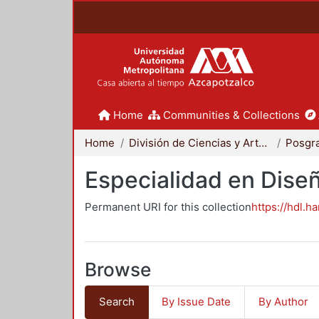
Home
Communities & Collections
Home
División de Ciencias y Artes para el Diseño
Posgr
Especialidad en Dise
Permanent URI for this collection
https://hdl.h
Browse
Search
By Issue Date
By Author