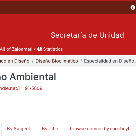
Secretaría de Unidad
All of Zaloamati
Statistics
ado en Diseño
Diseño Bioclimático
ño Ambiental
andle.net/11191/5809
By Subject
By Title
browse.comcol.by.conahcyt