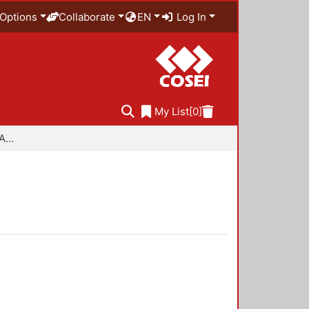
Options
Collaborate
EN
Log In
My List
[0]
Especialidad en Diseño Ambiental