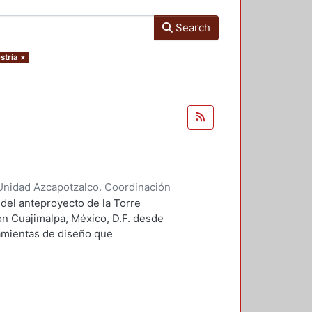
Search
stría
×
Unidad Azcapotzalco. Coordinación
 Guillermo Heriberto
 del anteproyecto de la Torre
ón Cuajimalpa, México, D.F. desde
ramientas de diseño que
tico.