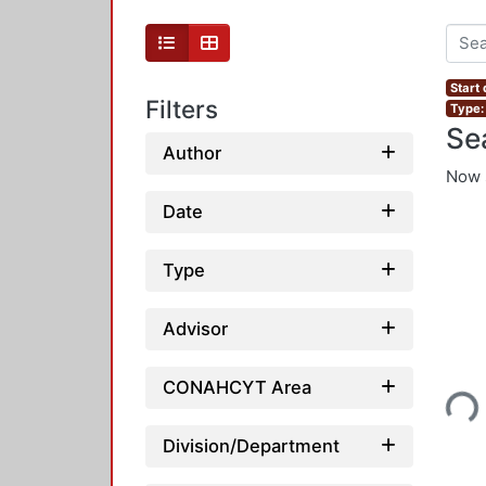
Start 
Filters
Type:
Se
Author
Now 
Date
Type
Advisor
Loading...
CONAHCYT Area
Division/Department