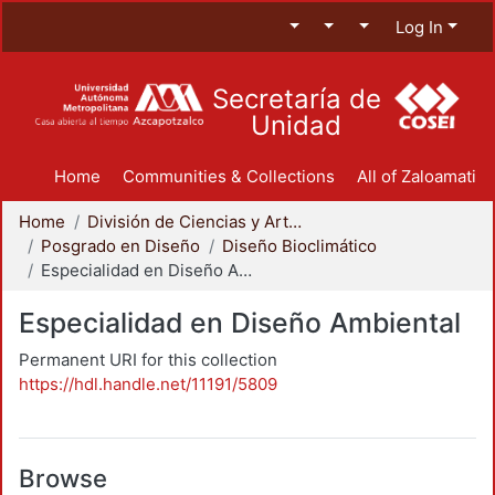
Log In
Secretaría de
Unidad
Home
Communities & Collections
All of Zaloamati
Home
División de Ciencias y Artes para el Diseño
Posgrado en Diseño
Diseño Bioclimático
Especialidad en Diseño Ambiental
Especialidad en Diseño Ambiental
Permanent URI for this collection
https://hdl.handle.net/11191/5809
Browse