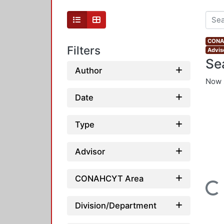
CONAH
Filters
Advis
Se
Author
Now 
Date
Type
Advisor
CONAHCYT Area
Loading...
Division/Department