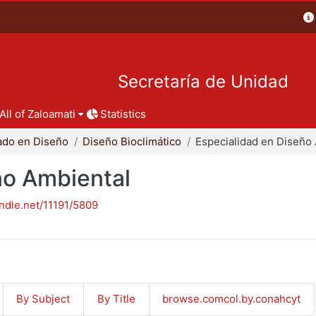
Secretaría de Unidad
All of Zaloamati
Statistics
ado en Diseño
Diseño Bioclimático
ño Ambiental
andle.net/11191/5809
By Subject
By Title
browse.comcol.by.conahcyt