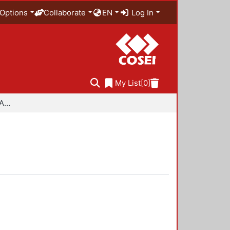
Options
Collaborate
EN
Log In
My List
[0]
Especialidad en Diseño Ambiental