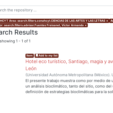
CYT Area: search.filters.conahcyt.CIENCIAS DE LAS ARTES Y LAS LETRAS
×
A
or: search.filters.advisor.Fuentes Freixanet, Víctor Armando
×
arch Results
showing
1 - 1 of 1
Item
Add to my list
Hotel eco turístico, Santiago, magia y 
León
(
Universidad Autónoma Metropolitana (México). 
de Servicios de Información.
,
2011-12
)
Garcia Jim
El presente trabajo muestra como por medio de 
un análisis bioclimático, tanto del sitio, como del 
definición de estrategias bioclimáticas para la s
bioclimático. Reflejando la investigación previa y
adquiridos, logrando un proyecto no solo amigab
ejemplo vivo de la arquitectura bioclimática, ya 