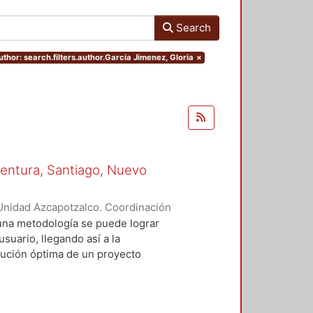
Search
uthor: search.filters.author.Garcia Jimenez, Gloria
×
aventura, Santiago, Nuevo
Unidad Azcapotzalco. Coordinación
enez, Gloria
una metodología se puede lograr
usuario, llegando así a la
olución óptima de un proyecto
 la aplicación de los conocimientos
le con el ambiente, sino un
que además de bioclimático, las