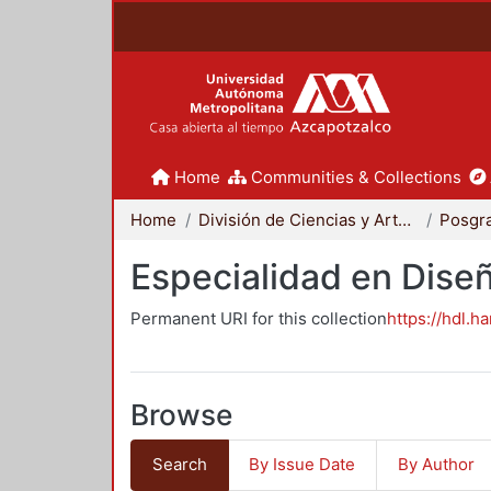
Home
Communities & Collections
Home
División de Ciencias y Artes para el Diseño
Posgr
Especialidad en Dise
Permanent URI for this collection
https://hdl.h
Browse
Search
By Issue Date
By Author