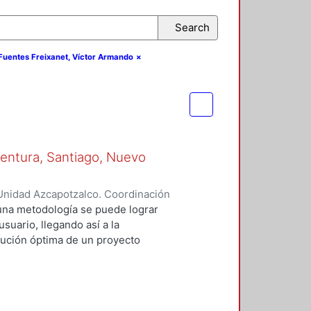
Search
r.Fuentes Freixanet, Víctor Armando
×
aventura, Santiago, Nuevo
Unidad Azcapotzalco. Coordinación
enez, Gloria
una metodología se puede lograr
usuario, llegando así a la
olución óptima de un proyecto
 la aplicación de los conocimientos
le con el ambiente, sino un
que además de bioclimático, las
tel Eco Turístico, se concientice a