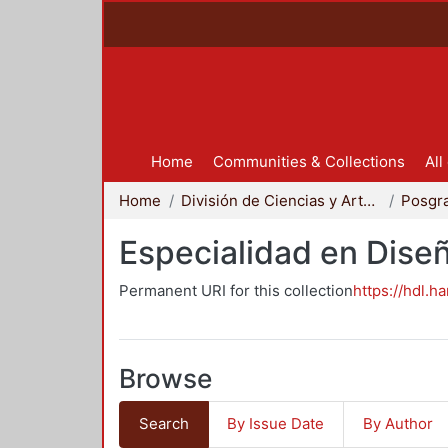
Home
Communities & Collections
All
Home
División de Ciencias y Artes para el Diseño
Posgr
Especialidad en Dise
Permanent URI for this collection
https://hdl.h
Browse
Search
By Issue Date
By Author