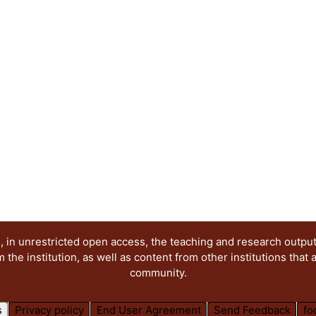
 in unrestricted open access, the teaching and research outpu
he institution, as well as content from other institutions that 
community.
s
Privacy policy
End User Agreement
Send Feedback
fo