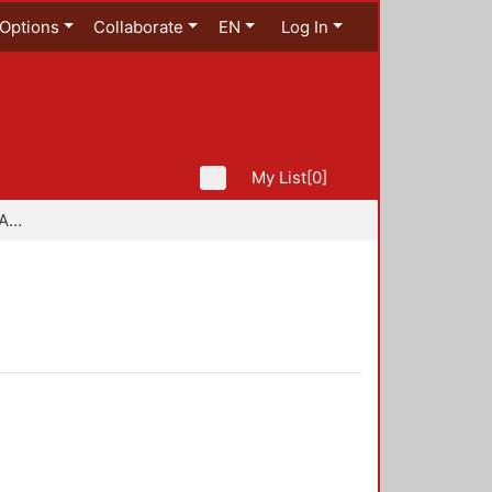
Options
Collaborate
EN
Log In
My List
[0]
Especialidad en Diseño Ambiental