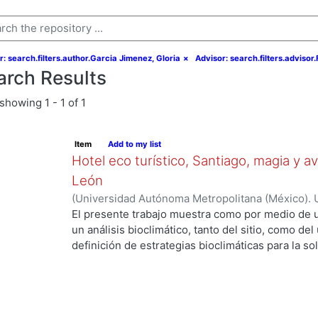
r: search.filters.author.Garcia Jimenez, Gloria
×
Advisor: search.filters.adviso
arch Results
showing
1 - 1 of 1
Item
Add to my list
Hotel eco turístico, Santiago, magia y 
León
(
Universidad Autónoma Metropolitana (México). 
de Servicios de Información.
,
2011-12
)
Garcia Jim
El presente trabajo muestra como por medio de 
un análisis bioclimático, tanto del sitio, como del 
definición de estrategias bioclimáticas para la s
bioclimático. Reflejando la investigación previa y
adquiridos, logrando un proyecto no solo amigab
ejemplo vivo de la arquitectura bioclimática, ya 
actividades dentro de este proyecto que es un Ho