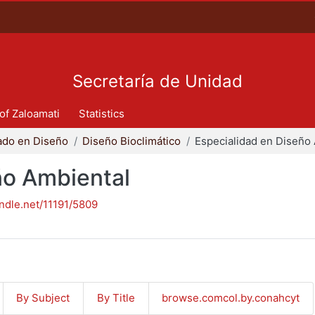
Secretaría de Unidad
 of Zaloamati
Statistics
ado en Diseño
Diseño Bioclimático
ño Ambiental
andle.net/11191/5809
By Subject
By Title
browse.comcol.by.conahcyt